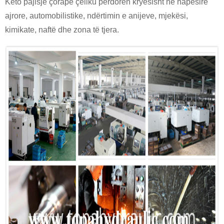
Këto pajisje çorape çeliku përdoren kryesisht në hapësirë ​​
ajrore, automobilistike, ndërtimin e anijeve, mjekësi,
kimikate, naftë dhe zona të tjera.