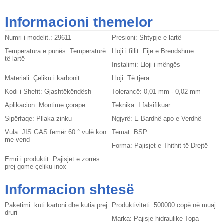
Informacioni themelor
Numri i modelit.:
29611
Presioni:
Shtypje e lartë
Temperatura e punës:
Temperaturë
Lloji i fillit:
Fije e Brendshme
të lartë
Instalimi:
Lloji i mëngës
Materiali:
Çeliku i karbonit
Lloji:
Të tjera
Kodi i Shefit:
Gjashtëkëndësh
Tolerancë:
0,01 mm - 0,02 mm
Aplikacion:
Montime çorape
Teknika:
I falsifikuar
Sipërfaqe:
Pllaka zinku
Ngjyrë:
E Bardhë apo e Verdhë
Vula:
JIS GAS femër 60 ° vulë kon
Temat:
BSP
me vend
Forma:
Pajisjet e Thithit të Drejtë
Emri i produktit:
Pajisjet e zorrës
prej gome çeliku inox
Informacion shtesë
Paketimi:
kuti kartoni dhe kutia prej
Produktiviteti:
500000 copë në muaj
druri
Marka:
Pajisje hidraulike Topa