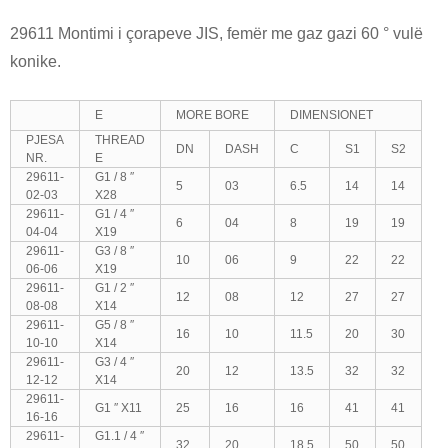
29611 Montimi i çorapeve JIS, femër me gaz gazi 60 ° vulë
konike.
E
MORE BORE
DIMENSIONET
PJESA
THREAD
DN
DASH
C
S1
S2
NR.
E
29611-
G1 / 8 ″
5
03
6.5
14
14
02-03
X28
29611-
G1 / 4 ″
6
04
8
19
19
04-04
X19
29611-
G3 / 8 ″
10
06
9
22
22
06-06
X19
29611-
G1 / 2 ″
12
08
12
27
27
08-08
X14
29611-
G5 / 8 ″
16
10
11.5
20
30
10-10
X14
29611-
G3 / 4 ″
20
12
13.5
32
32
12-12
X14
29611-
G1 ″ X11
25
16
16
41
41
16-16
29611-
G1.1 / 4 ″
32
20
18.5
50
50