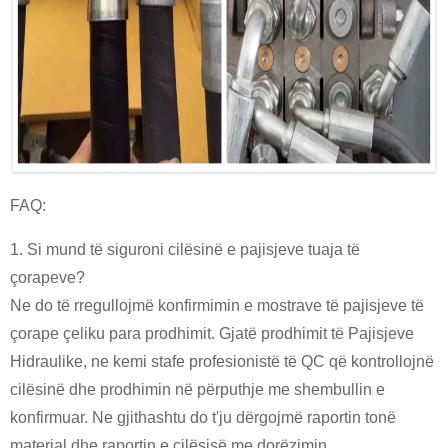
FAQ:
1. Si mund të siguroni cilësinë e pajisjeve tuaja të
çorapeve?
Ne do të rregullojmë konfirmimin e mostrave të pajisjeve të
çorape çeliku para prodhimit. Gjatë prodhimit të Pajisjeve
Hidraulike, ne kemi stafe profesionistë të QC që kontrollojnë
cilësinë dhe prodhimin në përputhje me shembullin e
konfirmuar. Ne gjithashtu do t'ju dërgojmë raportin tonë
material dhe raportin e cilësisë me dorëzimin.