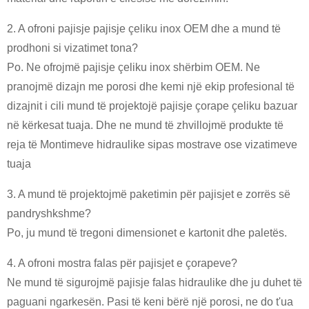
2. A ofroni pajisje pajisje çeliku inox OEM dhe a mund të
prodhoni si vizatimet tona?
Po. Ne ofrojmë pajisje çeliku inox shërbim OEM. Ne
pranojmë dizajn me porosi dhe kemi një ekip profesional të
dizajnit i cili mund të projektojë pajisje çorape çeliku bazuar
në kërkesat tuaja. Dhe ne mund të zhvillojmë produkte të
reja të Montimeve hidraulike sipas mostrave ose vizatimeve
tuaja
3. A mund të projektojmë paketimin për pajisjet e zorrës së
pandryshkshme?
Po, ju mund të tregoni dimensionet e kartonit dhe paletës.
4. A ofroni mostra falas për pajisjet e çorapeve?
Ne mund të sigurojmë pajisje falas hidraulike dhe ju duhet të
paguani ngarkesën. Pasi të keni bërë një porosi, ne do t'ua