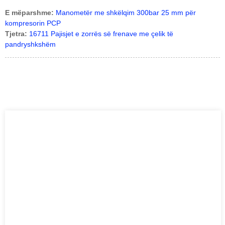
E mëparshme:
Manometër me shkëlqim 300bar 25 mm për
kompresorin PCP
Tjetra:
16711 Pajisjet e zorrës së frenave me çelik të
pandryshkshëm