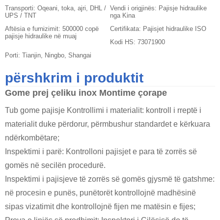
Transporti:
Oqeani, toka, ajri, DHL /
Vendi i origjinës:
Pajisje hidraulike
UPS / TNT
nga Kina
Aftësia e furnizimit:
500000 copë
Certifikata:
Pajisjet hidraulike ISO
pajisje hidraulike në muaj
Kodi HS:
73071900
Porti:
Tianjin, Ningbo, Shangai
përshkrim i produktit
Gome prej çeliku inox
Montime çorape
Tub gome
pajisje Kontrollimi i materialit: kontroll i rreptë i
materialit duke përdorur, përmbushur standardet e kërkuara
ndërkombëtare;
Inspektimi i parë: Kontrolloni pajisjet e para të zorrës së
gomës në secilën procedurë.
Inspektimi i pajisjeve të zorrës së gomës gjysmë të gatshme:
në procesin e punës, punëtorët kontrollojnë madhësinë
sipas vizatimit dhe kontrollojnë fijen me matësin e fijes;