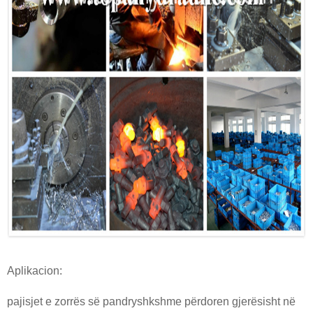
Aplikacion:
pajisjet e zorrës së pandryshkshme përdoren gjerësisht në