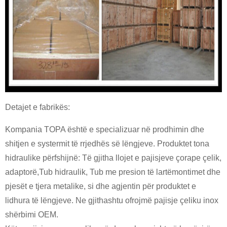
Detajet e fabrikës:
Kompania TOPA është e specializuar në prodhimin dhe
shitjen e systermit të rrjedhës së lëngjeve. Produktet tona
hidraulike përfshijnë: Të gjitha llojet e pajisjeve çorape çelik,
adaptorë,
Tub hidraulik
,
Tub me presion të lartë
montimet dhe
pjesët e tjera metalike, si dhe agjentin për produktet e
lidhura të lëngjeve. Ne gjithashtu ofrojmë pajisje çeliku inox
shërbimi OEM.