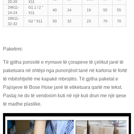
20-20
X11
29611-
G1.1 / 2 ″
40
24
19
55
55
24-24
X11
29611-
G2 ″ X11
50
32
23
70
70
32-32
Paketimi:
Të gjitha porositë e rrymave të çorapeve të çelikut janë të
paketuara në shtëpi nga punonjësit tanë në kartona të fortë
të mbështjellë me kapakë mbrojtës. Të gjitha paketat e
Pajisjeve të Bose Hose janë të etiketuara qartë me tekst.
Pastaj ne do të vendosim kuti në një kuti druri me një qese
të madhe plastike.