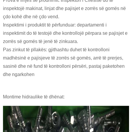
Prova e linjës së prodhimit: Inspektori i Cilësisë do të
inspektojë makinat, linjat dhe pajisjet e zorrës së gomës në
çdo kohë dhe në çdo vend.
Inspektimi i produktit të përfunduar: departamenti i
inspektimit do të testojë dhe kontrollojë përpara se pajisjet e
zorrës së gomës të jenë të zinkuara.
Pas zinkut të pllakës: gjithashtu duhet të kontrolloni
madhësinë e pajisjeve të zorrës së gomës, arrë të prerjes,
sasinë dhe në fund të kontrolloni përsëri, pastaj paketohen
dhe ngarkohen
Montime hidraulike
të dhënat: