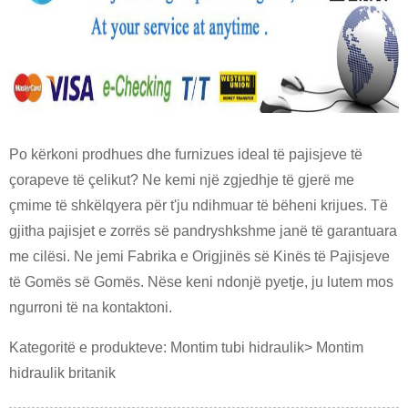
Po kërkoni prodhues dhe furnizues ideal të pajisjeve të
çorapeve të çelikut? Ne kemi një zgjedhje të gjerë me
çmime të shkëlqyera për t'ju ndihmuar të bëheni krijues. Të
gjitha pajisjet e zorrës së pandryshkshme janë të garantuara
me cilësi. Ne jemi Fabrika e Origjinës së Kinës të Pajisjeve
të Gomës së Gomës. Nëse keni ndonjë pyetje, ju lutem mos
ngurroni të na kontaktoni.
Kategoritë e produkteve: Montim tubi hidraulik> Montim
hidraulik britanik