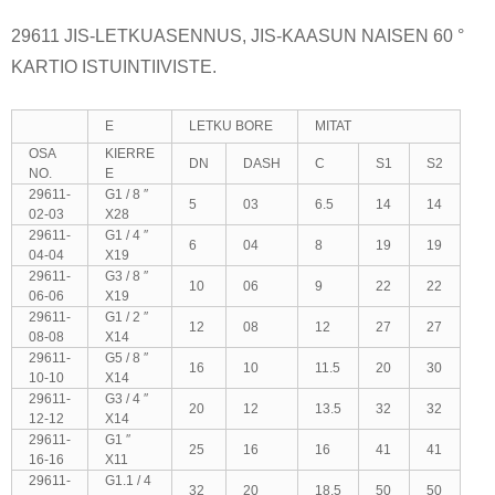
29611 JIS-LETKUASENNUS, JIS-KAASUN NAISEN 60 °
KARTIO ISTUINTIIVISTE.
E
LETKU BORE
MITAT
OSA
KIERRE
DN
DASH
C
S1
S2
NO.
E
29611-
G1 / 8 ″
5
03
6.5
14
14
02-03
X28
29611-
G1 / 4 ″
6
04
8
19
19
04-04
X19
29611-
G3 / 8 ″
10
06
9
22
22
06-06
X19
29611-
G1 / 2 ″
12
08
12
27
27
08-08
X14
29611-
G5 / 8 ″
16
10
11.5
20
30
10-10
X14
29611-
G3 / 4 ″
20
12
13.5
32
32
12-12
X14
29611-
G1 ″
25
16
16
41
41
16-16
X11
29611-
G1.1 / 4
32
20
18.5
50
50