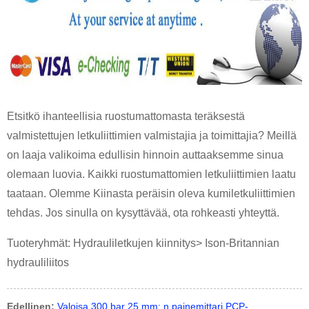
Etsitkö ihanteellisia ruostumattomasta teräksestä
valmistettujen letkuliittimien valmistajia ja toimittajia? Meillä
on laaja valikoima edullisin hinnoin auttaaksemme sinua
olemaan luovia. Kaikki ruostumattomien letkuliittimien laatu
taataan. Olemme Kiinasta peräisin oleva kumiletkuliittimien
tehdas. Jos sinulla on kysyttävää, ota rohkeasti yhteyttä.
Tuoteryhmät: Hydrauliletkujen kiinnitys> Ison-Britannian
hydrauliliitos
Edellinen:
Valoisa 300 bar 25 mm: n painemittari PCP-