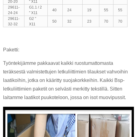
20-20
″ X11
29611-
G1.1 / 2
40
24
19
55
55
24-24
″ X11
29611-
G2 ″
50
32
23
70
70
32-32
X11
Paketti:
Työntekijämme pakkaavat kaikki ruostumattomasta
teräksestä valmistettujen letkuliittimien tilaukset vahvoihin
laatikoihin, jotka on kääritty suojakorkkeihin. Kaikki Bsp-
letkuliittimien paketit on selvästi merkitty tekstillä. Sitten
laitamme laatikot puukoteloon, jossa on isot muovipussit.