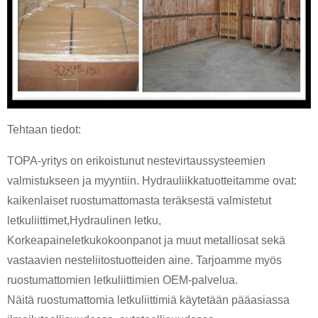
Tehtaan tiedot:
TOPA-yritys on erikoistunut nestevirtaussysteemien
valmistukseen ja myyntiin. Hydrauliikkatuotteitamme ovat:
kaikenlaiset ruostumattomasta teräksestä valmistetut
letkuliittimet,
Hydraulinen letku
,
Korkeapaineletku
kokoonpanot ja muut metalliosat sekä
vastaavien nesteliitostuotteiden aine. Tarjoamme myös
ruostumattomien letkuliittimien OEM-palvelua.
Näitä ruostumattomia letkuliittimiä käytetään pääasiassa