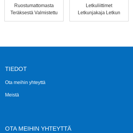
Ruostumattomasta
Letkuliittimet
Teräksestä Valmistettu
Letkunjakaja Letkun
Parker-Letkun Hydrauli
Putkihana ...
...
TIEDOT
Ota meihin yhteyttä
Meistä
OTA MEIHIN YHTEYTTÄ