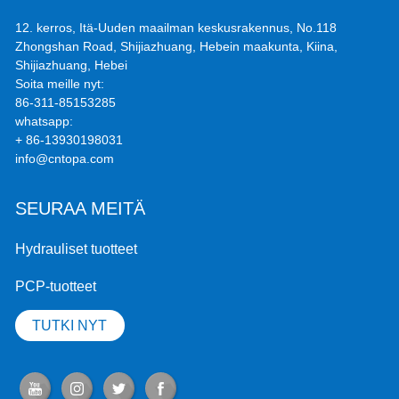
12. kerros, Itä-Uuden maailman keskusrakennus, No.118
Zhongshan Road, Shijiazhuang, Hebein maakunta, Kiina,
Shijiazhuang, Hebei
Soita meille nyt:
86-311-85153285
whatsapp:
+ 86-13930198031
info@cntopa.com
SEURAA MEITÄ
Hydrauliset tuotteet
PCP-tuotteet
TUTKI NYT