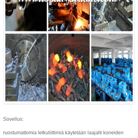
Sovellus:
ruostumattomia letkuliittimiä käytetään laajalti koneiden