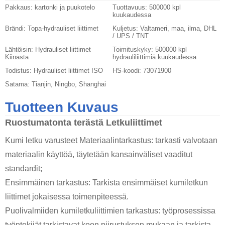
Pakkaus:
kartonki ja puukotelo
Tuottavuus:
500000 kpl
kuukaudessa
Brändi:
Topa-hydrauliset liittimet
Kuljetus:
Valtameri, maa, ilma, DHL
/ UPS / TNT
Lähtöisin:
Hydrauliset liittimet
Toimituskyky:
500000 kpl
Kiinasta
hydrauliliittimiä kuukaudessa
Todistus:
Hydrauliset liittimet ISO
HS-koodi:
73071900
Satama:
Tianjin, Ningbo, Shanghai
Tuotteen Kuvaus
Ruostumatonta terästä
Letkuliittimet
Kumi letku
varusteet Materiaalintarkastus: tarkasti valvotaan
materiaalin käyttöä, täytetään kansainväliset vaaditut
standardit;
Ensimmäinen tarkastus: Tarkista ensimmäiset kumiletkun
liittimet jokaisessa toimenpiteessä.
Puolivalmiiden kumiletkuliittimien tarkastus: työprosessissa
työntekijät tarkistavat koon piirustuksen mukaan ja tarkista