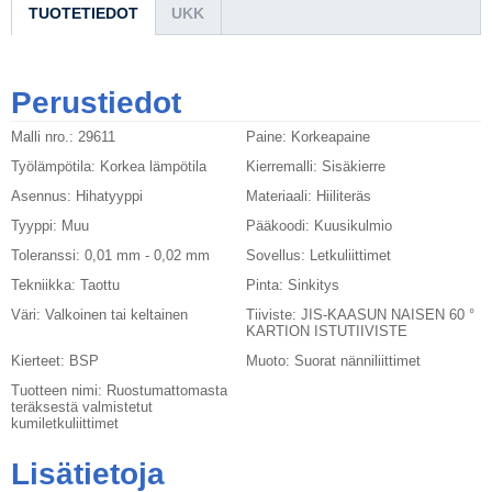
TUOTETIEDOT
UKK
Perustiedot
Malli nro.:
29611
Paine:
Korkeapaine
Työlämpötila:
Korkea lämpötila
Kierremalli:
Sisäkierre
Asennus:
Hihatyyppi
Materiaali:
Hiiliteräs
Tyyppi:
Muu
Pääkoodi:
Kuusikulmio
Toleranssi:
0,01 mm - 0,02 mm
Sovellus:
Letkuliittimet
Tekniikka:
Taottu
Pinta:
Sinkitys
Väri:
Valkoinen tai keltainen
Tiiviste:
JIS-KAASUN NAISEN 60 °
KARTION ISTUTIIVISTE
Kierteet:
BSP
Muoto:
Suorat nänniliittimet
Tuotteen nimi:
Ruostumattomasta
teräksestä valmistetut
kumiletkuliittimet
Lisätietoja