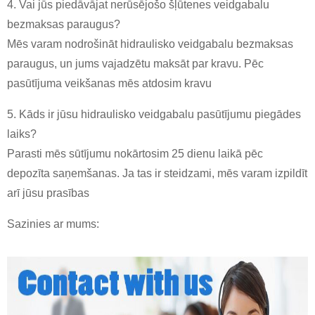
4. Vai jūs piedāvājat nerūsējošo šļūtenes veidgabalu
bezmaksas paraugus?
Mēs varam nodrošināt hidraulisko veidgabalu bezmaksas
paraugus, un jums vajadzētu maksāt par kravu. Pēc
pasūtījuma veikšanas mēs atdosim kravu
5. Kāds ir jūsu hidraulisko veidgabalu pasūtījumu piegādes
laiks?
Parasti mēs sūtījumu nokārtosim 25 dienu laikā pēc
depozīta saņemšanas. Ja tas ir steidzami, mēs varam izpildīt
arī jūsu prasības
Sazinies ar mums: