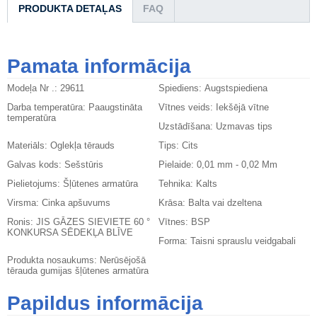
PRODUKTA DETAĻAS
FAQ
Pamata informācija
Modeļa Nr .:
29611
Spiediens:
Augstspiediena
Darba temperatūra:
Paaugstināta
Vītnes veids:
Iekšējā vītne
temperatūra
Uzstādīšana:
Uzmavas tips
Materiāls:
Oglekļa tērauds
Tips:
Cits
Galvas kods:
Sešstūris
Pielaide:
0,01 mm - 0,02 Mm
Pielietojums:
Šļūtenes armatūra
Tehnika:
Kalts
Virsma:
Cinka apšuvums
Krāsa:
Balta vai dzeltena
Ronis:
JIS GĀZES SIEVIETE 60 °
Vītnes:
BSP
KONKURSA SĒDEKĻA BLĪVE
Forma:
Taisni sprauslu veidgabali
Produkta nosaukums:
Nerūsējošā
tērauda gumijas šļūtenes armatūra
Papildus informācija