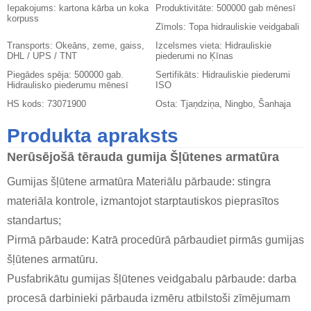
Iepakojums:
kartona kārba un koka
Produktivitāte:
500000 gab mēnesī
korpuss
Zīmols:
Topa hidrauliskie veidgabali
Transports:
Okeāns, zeme, gaiss,
Izcelsmes vieta:
Hidrauliskie
DHL / UPS / TNT
piederumi no Ķīnas
Piegādes spēja:
500000 gab.
Sertifikāts:
Hidrauliskie piederumi
Hidraulisko piederumu mēnesī
ISO
HS kods:
73071900
Osta:
Tjaņdziņa, Ningbo, Šanhaja
Produkta apraksts
Nerūsējošā tērauda gumija
Šļūtenes armatūra
Gumijas šļūtene
armatūra Materiālu pārbaude: stingra
materiāla kontrole, izmantojot starptautiskos pieprasītos
standartus;
Pirmā pārbaude: Katrā procedūrā pārbaudiet pirmās gumijas
šļūtenes armatūru.
Pusfabrikātu gumijas šļūtenes veidgabalu pārbaude: darba
procesā darbinieki pārbauda izmēru atbilstoši zīmējumam