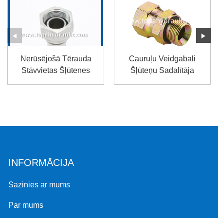
Nerūsējošā Tērauda
Cauruļu Veidgabali
Stāvvietas Šļūtenes
Šļūteņu Sadalītāja
Hidrauliskās
Šļūtenes Cauruļu Krāns
Kompresijas ...
...
INFORMĀCIJA
Sazinies ar mums
Par mums