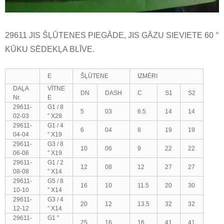
29611 JIS ŠĻŪTENES PIEGĀDE, JIS GĀZU SIEVIETE 60 °
KŪKU SĒDEKĻA BLĪVE.
E
ŠĻŪTENE
IZMĒRI
DAĻA
VĪTNE
DN
DASH
C
S1
S2
Nr.
E
29611-
G1 / 8
5
03
6.5
14
14
02-03
″ X28
29611-
G1 / 4
6
04
8
19
19
04-04
″ X19
29611-
G3 / 8
10
06
9
22
22
06-06
″ X19
29611-
G1 / 2
12
08
12
27
27
08-08
″ X14
29611-
G5 / 8
16
10
11.5
20
30
10-10
″ X14
29611-
G3 / 4
20
12
13.5
32
32
12-12
″ X14
29611-
G1 ″
25
16
16
41
41