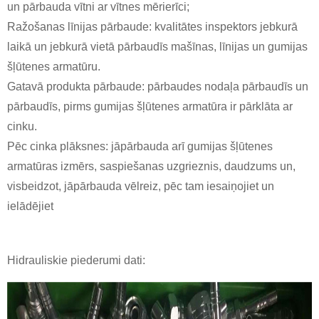
un pārbauda vītni ar vītnes mērierīci;
Ražošanas līnijas pārbaude: kvalitātes inspektors jebkurā
laikā un jebkurā vietā pārbaudīs mašīnas, līnijas un gumijas
šļūtenes armatūru.
Gatavā produkta pārbaude: pārbaudes nodaļa pārbaudīs un
pārbaudīs, pirms gumijas šļūtenes armatūra ir pārklāta ar
cinku.
Pēc cinka plāksnes: jāpārbauda arī gumijas šļūtenes
armatūras izmērs, saspiešanas uzgrieznis, daudzums un,
visbeidzot, jāpārbauda vēlreiz, pēc tam iesaiņojiet un
ielādējiet
Hidrauliskie piederumi
dati: