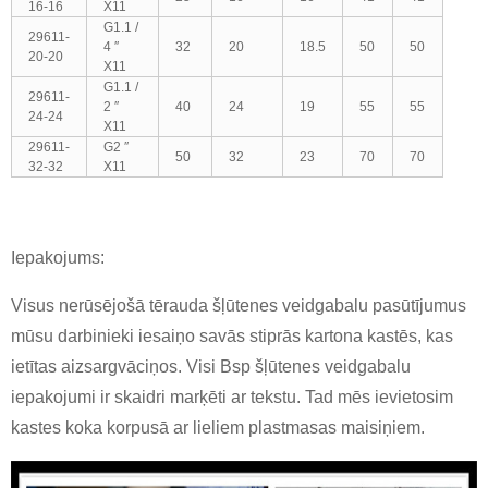
16-16
X11
G1.1 /
29611-
4 ″
32
20
18.5
50
50
20-20
X11
G1.1 /
29611-
2 ″
40
24
19
55
55
24-24
X11
29611-
G2 ″
50
32
23
70
70
32-32
X11
Iepakojums:
Visus nerūsējošā tērauda šļūtenes veidgabalu pasūtījumus
mūsu darbinieki iesaiņo savās stiprās kartona kastēs, kas
ietītas aizsargvāciņos. Visi Bsp šļūtenes veidgabalu
iepakojumi ir skaidri marķēti ar tekstu. Tad mēs ievietosim
kastes koka korpusā ar lieliem plastmasas maisiņiem.