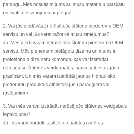
paraugu. Mēs nosūtīsim jums arī mūsu materiālu pārskatu
un kvalitātes ziņojumu ar piegādi.
2. Vai jūs piedāvājat nerūsējošo šļūteņu piederumu OEM
servisu un vai jūs varat ražot kā mūsu zīmējumus?
Jā. Mēs piedāvājam nerūsējošo šļūteņu piederumu OEM
servisu. Mēs pieņemam pielāgotu dizainu un mums ir
profesionāla dizaineru komanda, kas var izstrādāt
nerūsējošo šļūtenes veidgabalus, pamatojoties uz jūsu
prasībām. Un mēs varam izstrādāt jaunus hidraulisko
piederumu produktus atbilstoši jūsu paraugiem vai
rasējumiem
3. Vai mēs varam izstrādāt nerūsējošo šļūtenes veidgabalu
iepakojumu?
Jā, jūs varat norādīt kastītes un paletes izmērus.