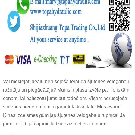
Vai meklējat ideālu nerūsējošā tērauda šļūtenes veidgabalu
ražotāju un piegādātāju? Mums ir plaša izvēle par lieliskām
cenām, lai palīdzētu jums būt radošiem. Visām nerūsējošā
šļūtenes piederumiem ir garantēta kvalitāte. Mēs esam
Ķīnas izcelsmes gumijas šļūtenes veidgabalu rūpnīca. Ja
jums ir kādi jautājumi, lūdzu, sazinieties ar mums.