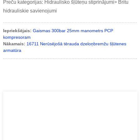
Preču kategorijas: Hidraulisko šļūteņu stiprinājumi> Britu
hidrauliskie savienojumi
Iepriekšējais:
Gaismas 300bar 25mm manometrs PCP
kompresoram
Nākamais:
16711 Nerūsējošā tērauda dzeloņbremžu šļūtenes
armatūra