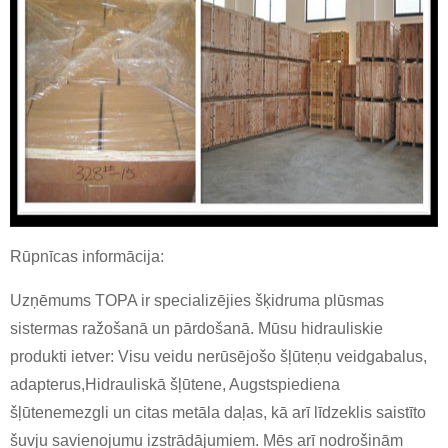
Rūpnīcas informācija:
Uzņēmums TOPA ir specializējies šķidruma plūsmas
sistermas ražošanā un pārdošanā. Mūsu hidrauliskie
produkti ietver: Visu veidu nerūsējošo šļūteņu veidgabalus,
adapterus,
Hidrauliskā šļūtene
,
Augstspiediena
šļūtene
mezgli un citas metāla daļas, kā arī līdzeklis saistīto
šuvju savienojumu izstrādājumiem. Mēs arī nodrošinām