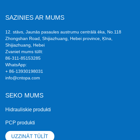
SAZINIES AR MUMS
12. stāvs, Jaunās pasaules austrumu centrālā ēka, No.118
Zhongshan Road, Shijiazhuang, Hebei province, Ķīna,
Shijiazhuang, Hebei
Zvaniet mums tūlīt:
86-311-85153285
WhatsApp:
+ 86-13930198031
info@cntopa.com
SEKO MUMS
Hidrauliskie produkti
PCP produkti
UZZINĀT TŪLĪT