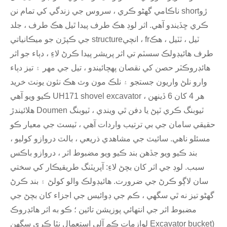
ناڪامي گهڻو ڪري ، سروس جي زندگي کي تمام نن shortڙو
ڪري ڇڏيندو آهي. اثر لوڊ هڪ طرف پيدا ٿيل هڪ طرف ، جلد
جي ڪپڙن جو ميڪانياتي structureانچي ، frٽيل ، ٽٽيل ، هڪ
طرف هائيڊولڪ سسٽم تي اثر پريشر پيدا ڪرڻ لاءِ ، دٻاء جو اثر
هائڊروڪٽر حصن کي نقصان پهچائيندو ، تيل جي مهر ۽ تيز دٻاء
وارو نلڻ واريون جستجو ۽ نلڪ مون وٽ هڪ نئون يونٽ خريد
ڪيو ويو آهي UH171 shovel excavator ، هر 4 کان 6 ڏينهن
هلائيندڙ Doumen ٽيوبنگ ڪري ٽپڻ يا دفن ٿي ويندي ، ٽيوبنگ
حقيقي سامان جي بي ترتيب واردات آهي ، ٽيسٽ جي معيار ڪو
مسئلو ناهي. سائيٽ جي مشاهدي ذريعي ، بالٽ دروازو کوليو ،
بند ڪيو ويو جڏهن بند ڪيو ويو مضبوط اثر ، دروازو باڪس
سبب. لوڊ جي اثر کان بچڻ لاءِ: آپريٽنگ طريقيڪار کي سختي
سان لاڳو ڪرڻ جي ضرورت. هائيڊولڪ والو کولڻ ۽ بند ڪرڻ
گهڻو تيز نه ٿي سگهي ، ڪم جي ڊوائيس جي اجزاء کان بچڻ جي
مضبوط اثر جي انتهائي پوزيشن تائين ؛ ڪو به اثر هائڊروڪ
لوازمات ڪم آلي استعمال نٿا ڪري سگھن Excavator bucket)