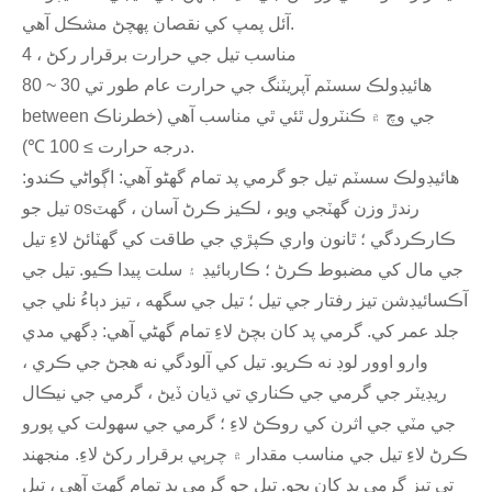
آئل پمپ کي نقصان پهچڻ مشڪل آهي.
4 ، مناسب تيل جي حرارت برقرار رکڻ
هائيڊولڪ سسٽم آپريٽنگ جي حرارت عام طور تي 30 ~ 80
between جي وچ ۾ ڪنٽرول ٿئي ٿي مناسب آهي (خطرناڪ
درجه حرارت ≥ 100 ℃).
هائيڊولڪ سسٽم تيل جو گرمي پد تمام گهڻو آهي: اڳواڻي ڪندو:
تيل جو osرندڙ وزن گهٽجي ويو ، لڪيز ڪرڻ آسان ، گهٽ
ڪارڪردگي ؛ ٿانون واري ڪپڙي جي طاقت کي گهٽائڻ لاءِ تيل
جي مال کي مضبوط ڪرڻ ؛ ڪاربائيڊ ۽ سلت پيدا ڪيو. تيل جي
آڪسائيڊشن تيز رفتار جي تيل ؛ تيل جي سگهه ، تيز دٻاءُ نلي جي
جلد عمر کي. گرمي پد کان بچڻ لاءِ تمام گهڻي آهي: ڊگھي مدي
وارو اوور لوڊ نه ڪريو. تيل کي آلودگي نه هجڻ جي ڪري ،
ريڊيٽر جي گرمي جي ڪناري تي ڌيان ڏيڻ ، گرمي جي نيڪال
جي مٽي جي اثرن کي روڪڻ لاءِ ؛ گرمي جي سهولت کي پورو
ڪرڻ لاءِ تيل جي مناسب مقدار ۾ چرٻي برقرار رکڻ لاءِ. منجھند
تي تيز گرمي پد کان بچو. تيل جو گرمي پد تمام گھٽ آهي ، تيل