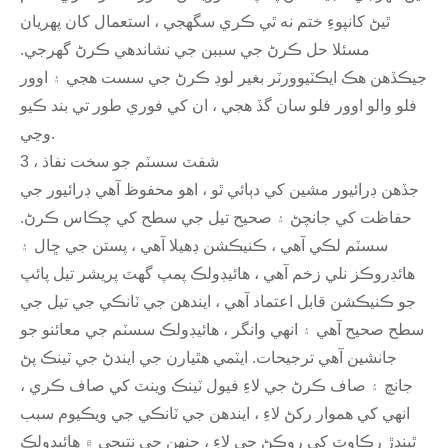
ٿيڻ کانپوءِ ختم نه ٿي ڪري سگهجي ، استعمال کان پهريان
مسئلا حل ڪرڻ جي سببن جي نشاندهي ڪرڻ گهرجي.
جيڪڏهن هڪ ايڪٽيوورٽر بغير لوڊ ڪرڻ جي سست هجي ۽ اوور
فلو والو اوور فلو سان گڏ هجي ، ان کي فوري طور تي بند ڪيو
وڃي.
3 ، شفٽ سسٽم جو سخت نفاذ
جڏهن ڊرائيور مشين کي دٻائي ٿو ، اهو محفوظ آهي ڊرائيور جي
حفاظت کي جانچڻ ۽ صحيح تيل جي سطح کي چڪاس ڪرڻ.
سسٽم لڪي آهي ، ڪنيڪشن ڊھیلا آهي ، پستن جي ڇال ۽
هائڊروڪز نلي زخم آهي ، هائيڊولڪ پمپ گهٽ پريشر تيل پائپ
جو ڪنيڪشن قابل اعتماد آهي ، ايندھن جي ٽانڪي جي تيل جي
سطح صحيح آهي ۽ انهي وانگر ، هائيڊولڪ سسٽم جي معائنو جو
جانشين آهي ترجيحات. ايٽمي هٿيارن جي ايندڻ جي ٽينڪ پڻ
جانچ ۽ صاف ڪرڻ جي لاءِ فيول ٽينڪ وينٽ کي صاف ڪري ،
انهي کي هموار رکڻ لاءِ ، ايندھن جي ٽانڪي جي ويڪيوم سبب
ٿيندڙ رڪاوٽ کي روڪڻ جي لاءِ ، جنهن جي نتيجي ۾ هائيڊولڪ