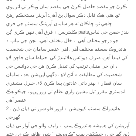
ڪِرڻ جو مقصد حاصل ڪرڻ جي مقصد سان ويڪر تي اثر پوي
ٿو. هتي هڪ قابل ذڪر سوال پڻ آهي: آپريٽر مستحڪم رهڻ
چاهي ٿو. ڇاڪاڻ ته هر سامان آپريٽنگ سسٽم جي فري
ڪليئرنس ۾ فرق آهي تنهن ڪري ڳن partsيندڙ حصن جي لباس
جو درجو مختلف آهي ۽ خال مختلف آهي. انجڻ جي ماپ ۽
هائڊروڪ سسٽم مختلف آهي. اهي عنصر سامان جي شخصيت
کي ڏيندا آهن. صرف ڊيوائس هلائيندڙ کي احتياط سان جاچڻ لاءِ
، ان جي منپلي ترتيب کي تبديل ڪرڻ هن جي ڊوائيس جي
شخصيت کي مطابقت ۾ آڻڻ لاءِ ، ڊگھي آپريشن بعد ، سامان
سان قطار ۾ بهتر ذاتي عادتون پيدا ڪرڻ لاءِ. جنرل مشينري
انڊسٽري مقرر ٿيل مشين واري نظام تي زور ڀريو ، جيڪو هڪ
عنصر آهي.
2 ، هائيڊولڪ سسٽم کيوڊيشن ۽ اوور فلو شور تي ڌيان ڏيڻ
گهرجي
آپريشن کي هميشه هائڊروڪ پمپ ۽ رليف والو جي آواز تي ڌيان
ڏيڻ گهرجي ، جيڪڏهن پمپ ”ڪاوويشن“ شور ظاهر ڪري ، ختم