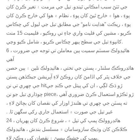
جي ٽٽڻ سبب امڪاني ٿيندو. تيل جي مرمت ۽ تغير ڪرڻ کان
پوءِ ، هوا ۾ خارج ٿيڻ کان پوءِ ، نظام ۾ هوا کي خارج ڪرڻ کان
پوءِ ، ريڪٽ ”هدايت نامو“ جي مطابق تيل جي ليول کي چڪاس
ڪريو ، مشين کي فليٽ واري جاءِ تي روڪيو ، فليميٽ 15 منٽ
کانپوءِ تيل جي سطح ٻيهر چڪاس ڪريو ، شامل ڪيو وڃي.
6 ، هائيڊولڪ سسٽم سميت ٻين معاملن تي توجه جي ضرورت
آهي
هائڊروڪڪ سلنڈر ، پستن جي تختي ، هائيڊولڪ نلين ۽ ٻين حصن
جي خلاف پٿر کي اڏامڻ کان روڪڻ لاءِ آپريشن جيڪڏهن پستن
جي چھري تي نن hitڙو ڌڪ لڳي ، ان کي پيتل جي ڪنڊ جي
چوڌاري تيل جو نن pieceڙو ٽڪڙو استعمال ڪرڻ ضروري آهي ،
ته پسٽن جي چھري تي هلندڙ اوزار کي نقصان کان بچائڻ لاءِ ،
غير تيل جي صورت ۾ استعمال جاري رکي سگهن ٿا. .
هائڊروولڪ پمپ کي تيل ۾ ، شروع ڪرڻ کان پهريان ، 24
ڪلاڪن کان وڌيڪ سازوسامان ۾ مسلسل بندش ، هائيڊولڪ
پمپ کي خشڪ پيسڻ ۽ نقصان کي روڪڻ لاءِ.