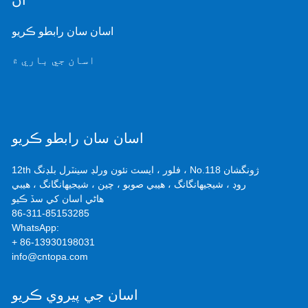
اڻ
اسان سان رابطو ڪريو
اسان جي باري ۾
اسان سان رابطو ڪريو
12th فلور ، ايسٽ نئون ورلڊ سينٽرل بلڊنگ ، No.118 ژونگشان
روڊ ، شيجيهانگانگ ، هيبي صوبو ، چين ، شيجيهانگانگ ، هيبي
هاڻي اسان کي سڏ ڪيو
86-311-85153285
WhatsApp:
+ 86-13930198031
info@cntopa.com
اسان جي پيروي ڪريو