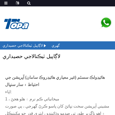
گهري
لاڳاپيل ٽيڪنالاجي حصيداري
لاڳاپيل ٽيڪنالاجي حصيداري
هائيڊولڪ سسٽم (غير معياري هائيڊروڪ سامان) آپريشن جي
احتياط ۽ سار سنڀال
اپاء:
1 ، ميخانياتي ڪم نرم ۽ هلو هجڻ
مشيني آپريشن سخت نڀائڻ کان پاسو ڪرڻ گهرجي ، ٻي صورت
۾ اهو ناگزير طور تي صدمو وڌائيندو ، ايتري قدر جو مکينيڪل