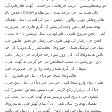
جو ويسڪوسيس ، غريب حرڪت ، مزاحمت ، گهٽ ڪارڪردگي
؛ جڏهن 20 below کان هيٺ تيل جي درجه بندي ، تيز يڪدم
هائڊروڪٽر موٽر ، والوز ، پائپس ۽ ٻين کي آسانيءَ سان نقصان
پهچائيندو آهي. هن وقت آپريشن کي گرم ڪرڻ جي ضرورت
آهي ، انجڻ شروع ڪرڻ ، ڪو لوڊ بي عمل آپريشن 3 ~ 5 منٽ ،
انجڻ جي رفتار کي بهتر ڪرڻ جي رفتار جو تختو ، ڪنهن جي
عمل جي آپريٽنگ هینڈل (جهڙوڪ ايڪسائيٽر ژانگ دوئي) کي حد
تائين هائيڊولڪ آئل کي اوور فلو درجه حرارت جي ذريعي ٺاهي
ڏيڻ ، پوزيشن ، 5 منٽ. جيڪڏهن تيل جو گرمي پد گهٽ آهي ،
توهان کي گرم هلندڙ وقت وڌائڻ جي ضرورت آهي.
5 ، هائيڊولڪ ٽينڪ جو دٻاء ۽ تيل جو ڪنٽرول
ڪم ۾ دٻاء وارو ٽينڪ ايندڻ جي تيل جي دٻاءُ تي ڌيان ڏيڻ جي ،
دٻاءُ کي برقرار رکڻ لازمي آھي دستور مطابق ”دستور“ کي
شقون جي دائري اندر. پريشر تمام گهٽ آهي ، تيل پمپ کي
نقصان پهچائڻ آسان ناهي ، دٻاءُ تمام گهڻو آهي ، هائيڊروڪ
سسٽم مان تيل جي ليول ٺاهڻ ، گهٽ دٻاءُ واري تيل جي پائپ