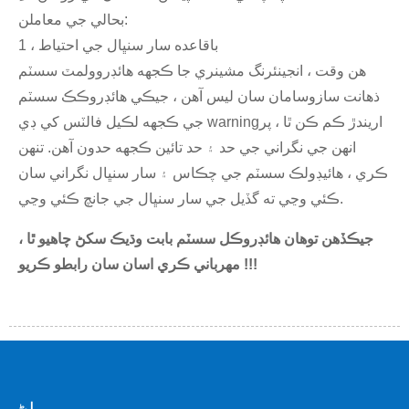
بحالي جي معاملن:
1 ، باقاعده سار سنڀال جي احتياط
هن وقت ، انجينئرنگ مشينري جا ڪجهه هائڊروولمٽ سسٽم
ذهانت سازوسامان سان ليس آهن ، جيڪي هائڊروڪڪ سسٽم
جي ڪجهه لڪيل فالٽس کي ڊي warningاريندڙ ڪم ڪن ٿا ، پر
انهن جي نگراني جي حد ۽ حد تائين ڪجهه حدون آهن. تنهن
ڪري ، هائيڊولڪ سسٽم جي چڪاس ۽ سار سنڀال نگراني سان
ڪئي وڃي ته گڏيل جي سار سنڀال جي جانچ ڪئي وڃي.
جيڪڏھن توھان ھائڊروڪل سسٽم بابت وڌيڪ سکڻ چاھيو ٿا ،
مھرباني ڪري اسان سان رابطو ڪريو !!!