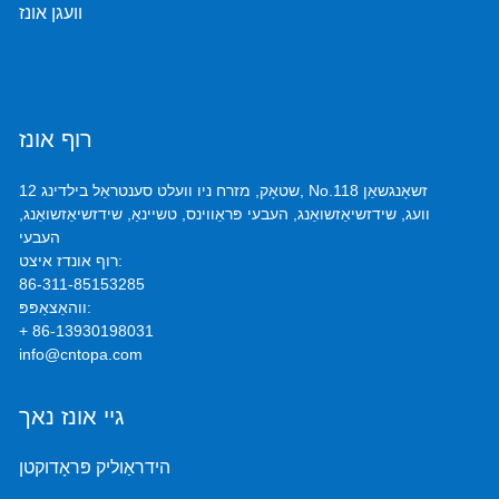
וועגן אונז
רוף אונז
12 שטאָק, מזרח ניו וועלט סענטראַל בילדינג, No.118 זשאָנגשאַן
וועג, שידזשיאַזשואַנג, העבעי פּראַווינס, טשיינאַ, שידזשיאַזשואַנג,
העבעי
רוף אונדז איצט:
86-311-85153285
ווהאַצאַפּפּ:
+ 86-13930198031
info@cntopa.com
גיי אונז נאך
הידראַוליק פּראָדוקטן