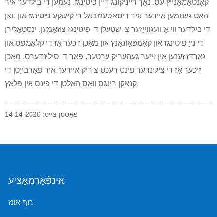
קאַנטאַמאַנייץ עס. נאָך רייניקונג דיין פיטינגז, נעמען די בילדער איר
האָט גענומען איידער איר דיסאַסעמבאַל די קישקע פיטינגז און נוצן
די בילדער ווי אַ וועגווייַזער צו שטעלן די פיטינגז צוזאַמען. ינסטאַלירן
די נייַ פיטינגז און קאַמפּאָונאַנץ און מאַכן זיכער אַז די קלאַמפּס און
גאַרדז זענען אין זייער געהעריק ערטער. פֿאַר די סילינדערס, מאַכן
זיכער אַז די צילינדער פּינס רעכט צוריק איידער איר פאַרבייַטן די
קנאַקן רינגס וואָס האַלטן די פּינס אין פּלאַץ.
פּאָסטן צייט: 14-14-2020
אינפֿאָרמאַציע
רוף אונז