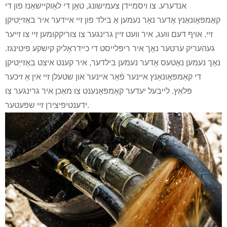
אנדערע. צו ויסמיידן צעמישונג, טאָן די לאָוקיישאַנז פון די
קאַמפּאָונאַנץ אָדער נאָר נעמען אַ בילד פון זיי איידער איר באַזייַטיקן
זיי. אויף דעם וועג, איר וועט זיין גרינגער צו צוריקקומען זיי צו זייער
געהעריק ערטער נאָך איר ריפּלייסט די כיידראָליק קישקע פיטינגז.
נאָך נעמען נאָטעס אָדער נעמען בילדער, איר קענט איצט באַזייַטיקן
די קאַמפּאָונאַנץ איינער פֿאַר איינער און שטעלן זיי אין אַ זיכער
פּלאַץ. לייבעל יעדער קאָמפּאָנענט צו מאַכן איר גרינגער צו
ידענטיפיצירן זיי שפּעטער.