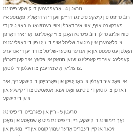
טרעטן 4 - אַראָפּנעמען די קישקע פיטינגז
רובֿ טייפּס פון קישקע פיטינגז דרייען ווען די הידראַוליק פּאָמפּע איז
פארקערט אויף, אַזוי איר דאַרפֿן צוויי רענטשאַז צו באַזייַטיקן די
סוויוועלינג טיילן. רובֿ פיטינגז האָבן צוויי קאַפּלינגז, אַזוי איר דאַרפֿן
צו קלאַמערן איין מוטער-שליסל אויף די זייַט פון די קאַפּלינגז צו
האַלטן עס פעסט און אן אנדער מוטער-שליסל צו דרייען די אנדערע
קאַפּלינג. אויב די קאַפּלינגז זענען סטאַק אין פּלאַץ, איר קען דאַרפֿן
צו צולייגן אַ שמירעכץ צו העלפן זיי לוסאַן.
אין פאַל איר דאַרפֿן צו באַזייַטיקן און פאַרבייַטן די קישקע זיך, איר
דאַרפֿן צו לוסאַן די פיטינגז וואָס זענען אַטאַטשט צו די קישקע און
ציען די קישקע.
טרעטן 5 - ריין און פאַרבייַטן די פיטינגז
נאָך רימוווינג די קישקע, ריין די פיטינגז מיט אַ שמאַטע און מאַכן
זיכער אַז קיין דעבריס אָדער שמוץ קומט אין דיין מאַשין און