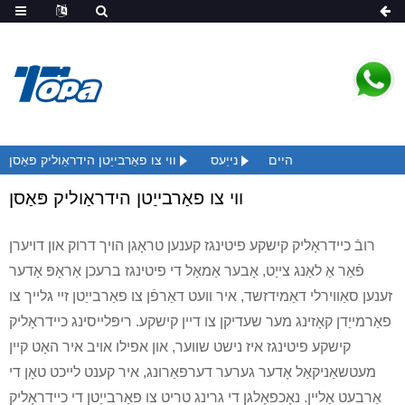
היים
נייַעס
ווי צו פאַרבייַטן הידראַוליק פּאַסן
ווי צו פאַרבייַטן הידראַוליק פּאַסן
רובֿ כיידראָליק קישקע פיטינגז קענען טראָגן הויך דרוק און דויערן
פֿאַר אַ לאַנג צייַט, אָבער אַמאָל די פיטינגז ברעכן אַראָפּ אָדער
זענען סאַווירלי דאַמידזשד, איר וועט דאַרפֿן צו פאַרבייַטן זיי גלייך צו
פאַרמייַדן קאָזינג מער שעדיקן צו דיין קישקע. ריפּלייסינג כיידראָליק
קישקע פיטינגז איז נישט שווער, און אפילו אויב איר האָט קיין
מעטשאַניקאַל אָדער גערער דערפאַרונג, איר קענט לייכט טאָן די
אַרבעט אַליין. נאָכפאָלגן די גרינג טריט צו פאַרבייַטן די כיידראָליק