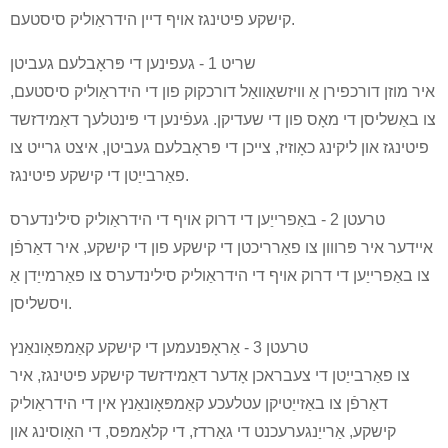
קישקע פיטינגז אויף דיין הידראַוליק סיסטעם.
שריט 1 - געפינען די פּראָבלעם געביטן
איר מוזן דורכפירן אַ וויזשאַוואַל דורכקוק פון די הידראַוליק סיסטעם,
צו באַשליסן די מאָס פון די שעדיקן. געפֿינען די פּינטלעך דאַמידזשד
פיטינגז און ליקינג כאָוזיז, צייכן די פּראָבלעם געביטן, איצט גרייט צו
פאַרבייַטן די קישקע פיטינגז.
טרעטן 2 - באַפרייַען די דרוק אויף די הידראַוליק סילינדערס
איידער איר פּרווון צו פאַרריכטן די קישקע פון ​​די קישקע, איר דאַרפֿן
צו באַפרייַען די דרוק אויף די הידראַוליק סילינדערס צו פאַרמייַדן אַ
ויסשליסן.
טרעטן 3 - אַראָפּנעמען די קישקע קאַמפּאָונאַנץ
צו פאַרבייַטן די צעבראכן אָדער דאַמידזשד קישקע פיטינגז, איר
דאַרפֿן צו באַזייַטיקן עטלעכע קאַמפּאָונאַנץ אין די הידראַוליק
קישקע, אַרייַנגערעכנט די גאַרדז, די קלאַמפּס, די האָוסינג און