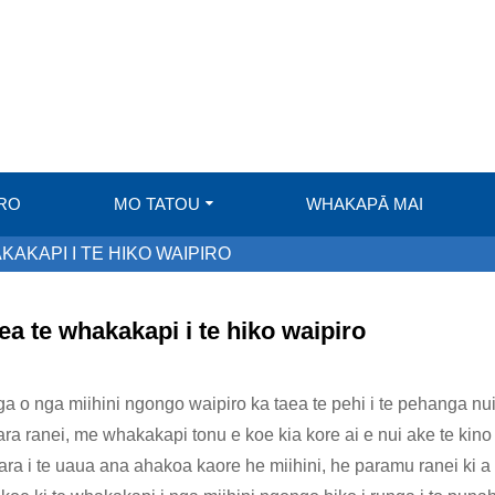
RO
MO TATOU
WHAKAPĀ MAI
AKAPI I TE HIKO WAIPIRO
a te whakakapi i te hiko waipiro
ga o nga miihini ngongo waipiro ka taea te pehi i te pehanga n
ara ranei, me whakakapi tonu e koe kia kore ai e nui ake te ki
ara i te uaua ana ahakoa kaore he miihini, he paramu ranei ki a 