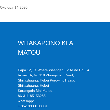
: Oketopa-14-2020
WHAKAPONO KI A
MATOU
Papa 12, Te Whare Waenganui o te Ao Hou ki
te rawhiti, No.118 Zhongshan Road,
Shijiazhuang, Hebei Porowini, Haina,
Shijiazhuang, Hebei
Karangatia Mai Matou:
86-311-85153285
whatsapp:
+ 86-13930198031