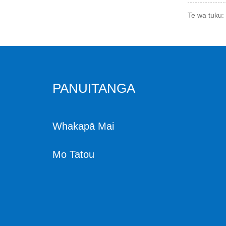
Te wa tuku
PANUITANGA
Whakapā Mai
Mo Tatou