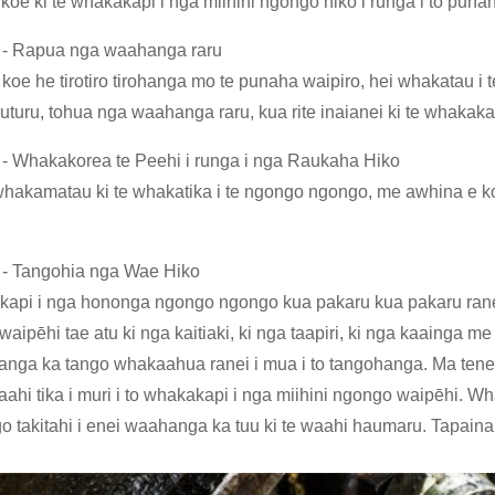
 koe ki te whakakapi i nga miihini ngongo hiko i runga i to pu
 - Rapua nga waahanga raru
koe he tirotiro tirohanga mo te punaha waipiro, hei whakatau i
uturu, tohua nga waahanga raru, kua rite inaianei ki te whakak
- Whakakorea te Peehi i runga i nga Raukaha Hiko
 whakamatau ki te whakatika i te ngongo ngongo, me awhina e ko
 - Tangohia nga Wae Hiko
api i nga hononga ngongo ngongo kua pakaru kua pakaru ranei
aipēhi tae atu ki nga kaitiaki, ki nga taapiri, ki nga kaainga me 
nga ka tango whakaahua ranei i mua i to tangohanga. Ma tenei,
ahi tika i muri i to whakakapi i nga miihini ngongo waipēhi. Whai m
go takitahi i enei waahanga ka tuu ki te waahi haumaru. Tapaina 