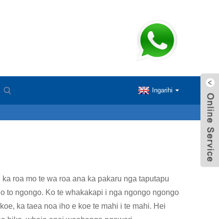
Ingarihi
ui ka roa mo te wa roa ana ka pakaru nga taputapu
no o to ngongo. Ko te whakakapi i nga ngongo ngongo
koe, ka taea noa iho e koe te mahi i te mahi. Hei