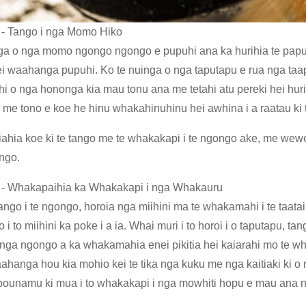
 - Tango i nga Momo Hiko
ga o nga momo ngongo ngongo e pupuhi ana ka hurihia te papu 
ei waahanga pupuhi. Ko te nuinga o nga taputapu e rua nga taapiri
ahi o nga hononga kia mau tonu ana me tetahi atu pereki hei h
me tono e koe he hinu whakahinuhinu hei awhina i a raatau ki
ahia koe ki te tango me te whakakapi i te ngongo ake, me wewet
ngo.
 - Whakapaihia ka Whakakapi i nga Whakauru
 tango i te ngongo, horoia nga miihini ma te whakamahi i te taata
to i to miihini ka poke i a ia. Whai muri i to horoi i o taputapu, 
nga ngongo a ka whakamahia enei pikitia hei kaiarahi mo te 
hanga hou kia mohio kei te tika nga kuku me nga kaitiaki ki o r
ounamu ki mua i to whakakapi i nga mowhiti hopu e mau ana nga