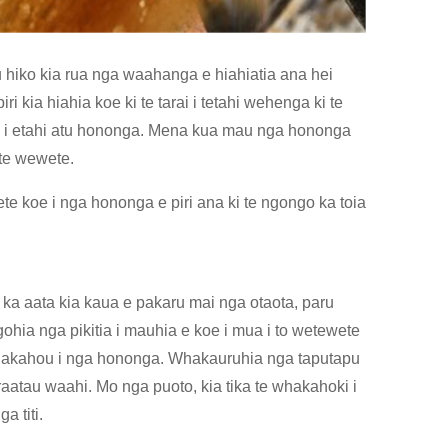
hiko kia rua nga waahanga e hiahiatia ana hei
 kia hiahia koe ki te tarai i tetahi wehenga ki te
uri i etahi atu hononga. Mena kua mau nga hononga
 te wewete.
e koe i nga hononga e piri ana ki te ngongo ka toia
i ​​ka aata kia kaua e pakaru mai nga otaota, paru
tangohia nga pikitia i mauhia e koe i mua i to wetewete
whakahou i nga hononga. Whakauruhia nga taputapu
aatau waahi. Mo nga puoto, kia tika te whakahoki i
 titi.