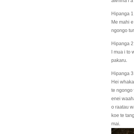
awhina i a
Hipanga 1
Me mahi e 
ngongo tur
Hipanga 2 
I mua i to
pakaru.
Hipanga 3
Hei whakak
te ngongo w
enei waaha
o raatau wa
koe te tan
mai.