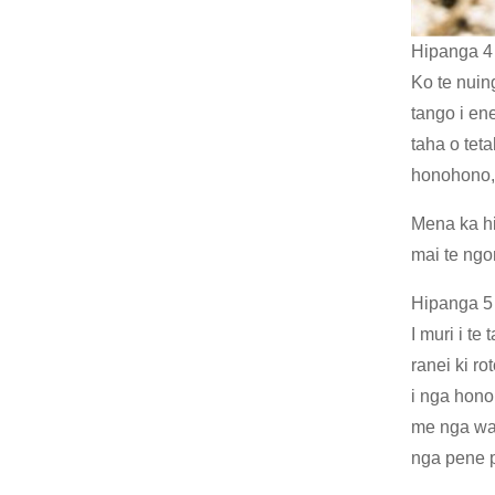
Hipanga 4
Ko te nuin
tango i en
taha o tet
honohono, 
Mena ka hi
mai te ngo
Hipanga 5
I muri i te
ranei ki ro
i nga hono
me nga waa
nga pene p