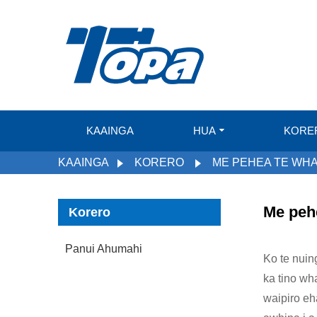
KAAINGA
HUA
KORE
KAAINGA
KORERO
ME PEHEA TE WHAK
Me pehe
Korero
Panui Ahumahi
Ko te nuin
ka tino wh
waipiro eh