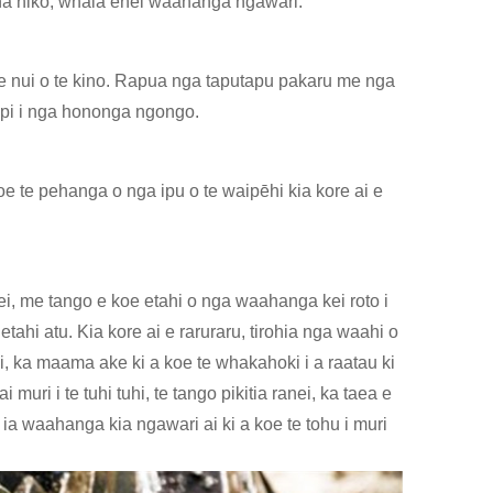
naha hiko, whaia enei waahanga ngawari.
 te nui o te kino. Rapua nga taputapu pakaru me nga
api i nga hononga ngongo.
e te pehanga o nga ipu o te waipēhi kia kore ai e
, me tango e koe etahi o nga waahanga kei roto i
etahi atu. Kia kore ai e raruraru, tirohia nga waahi o
 ka maama ake ki a koe te whakahoki i a raatau ki
uri i te tuhi tuhi, te tango pikitia ranei, ka taea e
ia waahanga kia ngawari ai ki a koe te tohu i muri