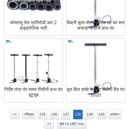
कोमात्सु तेल प्रतिरोधी आर 2
बिक्री मूल्य मोटर चालित घर का बना
हाइड्रोलिक नली
कनाडा पीसीपी हाथ पंप
निर्देश तंत्र पंप समय पीसीपी हाथ पंप
बुल हिल एमके 3 बेस्ट पीपीपी हैंड पंप
यूट्यूब
2020
<<
<पिछला
135
136
137
138
139
140
अगला>
>>
पृष्ठ १३ 140 / १४०