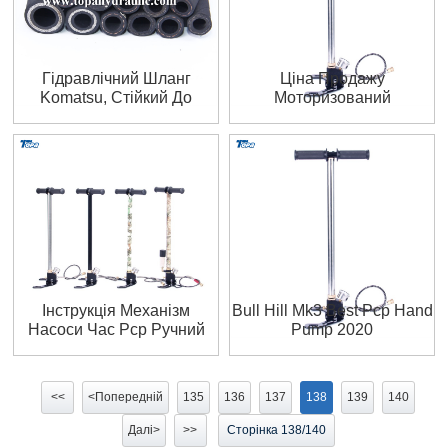
Гідравлічний Шланг
Ціна Продажу
Komatsu, Стійкий До
Моторизований
Масла
Саморобний Ручний
Насос З ПК Канада
Інструкція Механізм
Bull Hill Mk3 Best Pcp Hand
Насоси Час Pcp Ручний
Pump 2020
Насос Youtube
<<
<Попередній
135
136
137
138
139
140
Далі>
>>
Сторінка 138/140