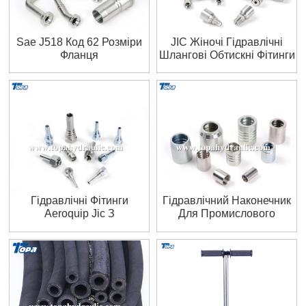
Sae J518 Код 62 Розміри
JIC Жіночі Гідравлічні
Фланця
Шлангові Обтискні Фітинги
Гідравлічні Фітинги
Гідравлічний Наконечник
Aeroquip Jic З
Для Промислового
Нержавіючої Сталі
Шланга В Чикаго