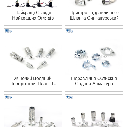
Найкращі Огляди
Пристрої Гідравлічного
Найкращих Оглядів
Шланга Сингапурський
Ручних Насосів Pcp
Штуцер Гідравлічного
Шланга
Жіночий Водяний
Гідравлічна Обтискна
Поворотний Шланг Та
Садова Арматура
Фітинги
Великого Діаметру
Шлангові Хомути