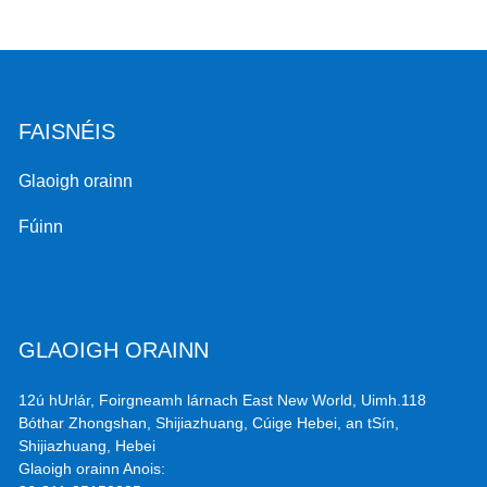
FAISNÉIS
Glaoigh orainn
Fúinn
GLAOIGH ORAINN
12ú hUrlár, Foirgneamh lárnach East New World, Uimh.118
Bóthar Zhongshan, Shijiazhuang, Cúige Hebei, an tSín,
Shijiazhuang, Hebei
Glaoigh orainn Anois: