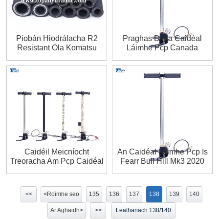
Píobán Hiodrálacha R2
Praghas Díola Caidéal
Resistant Ola Komatsu
Láimhe Pcp Canada
Homemade
Caidéil Meicníocht
An Caidéal Láimhe Pcp Is
Treoracha Am Pcp Caidéal
Fearr Bull Hill Mk3 2020
Láimhe Youtube
<<
<Roimhe seo
135
136
137
138
139
140
Ar Aghaidh>
>>
Leathanach 138/140