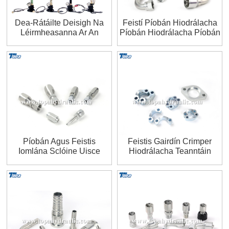
Dea-Rátáilte Deisigh Na
Feistí Píobán Hiodrálacha
Léirmheasanna Ar An
Píobán Hiodrálacha Píobán
BPump Láimhe Pcp Is Fearr
Hiodrálach
Píobán Agus Feistis
Feistis Gairdín Crimper
Iomlána Sclóine Uisce
Hiodrálacha Teanntáin
Baineann
Píobáin Le Trastomhas Mór