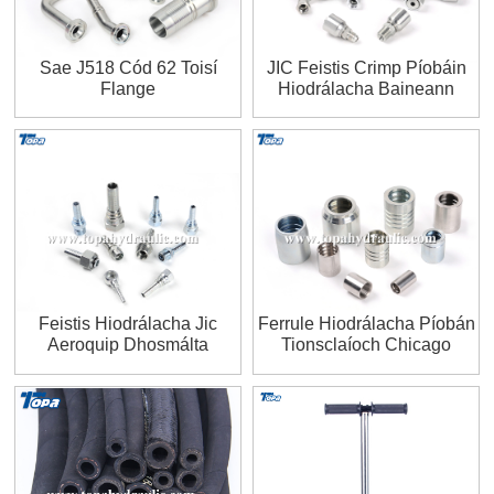
Sae J518 Cód 62 Toisí
JIC Feistis Crimp Píobáin
Flange
Hiodrálacha Baineann
Feistis Hiodrálacha Jic
Ferrule Hiodrálacha Píobán
Aeroquip Dhosmálta
Tionsclaíoch Chicago