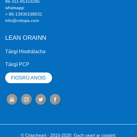
86-311-85153285
whatsapp:
+ 86-13930198031
info@cntopa.com
LEAN ORAINN
Táirgí Hiodrálacha
Táirgí PCP
FIOSRÚ ANOIS
© Cóipcheart - 2010-2020: Gach ceart ar cosaint.