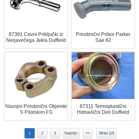
87391 Cevni Priključki Iz
Prirobnični Pribor Parker
Nerjavečega Jekla Duffield
Sae 62
Navojni Prirobnični Objemki
87311 Termoplastični
S Pilotskim FS
Hidravlični Deli Duffield
Crimp
1
2
3
Naprej>
>>
Stran 1/3