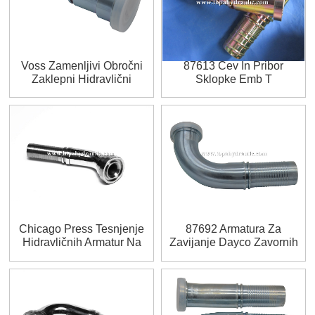
Voss Zamenljivi Obročni
87613 Cev In Pribor
Zaklepni Hidravlični
Sklopke Emb T
Priključki
Chicago Press Tesnjenje
87692 Armatura Za
Hidravličnih Armatur Na
Zavijanje Dayco Zavornih
Spletu
Cevi Za Industrijske Cevi