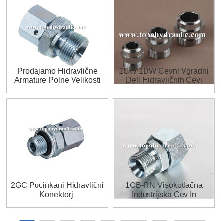
Prodajamo Hidravlične
1CW 1DW Cevni Vgradni
Armature Polne Velikosti
Deli Hidravličnih Cevi
2MC-WD
2GC Pocinkani Hidravlični
1CB-RN Visokotlačna
Konektorji
Industrijska Cev In
Priključek