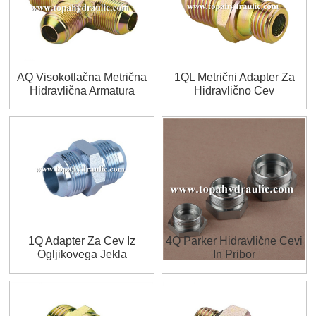
AQ Visokotlačna Metrična
1QL Metrični Adapter Za
Hidravlična Armatura
Hidravlično Cev
1Q Adapter Za Cev Iz
4Q Parker Hidravlične Cevi
Ogljikovega Jekla
In ​​pribor