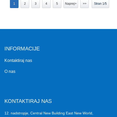
1
2
3
4
5
Naprej>
>>
Stran 1/5
INFORMACIJE
Kontaktiraj nas
O nas
KONTAKTIRAJ NAS
12. nadstropje, Central New Building East New World,