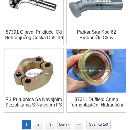
87391 Cijevni Priključci Od
Parker Sae Kod 62
Nehrđajućeg Čelika Duffield
Prirubnički Okov
FS Prirubnica Sa Navojnim
87311 Duffield Crimp
Stezaljkama S Navojem FS
Termoplastični Hidraulični
Dijelovi
1
2
3
Dalje>
>>
Stranica 1/3