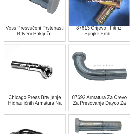
Voss Presvučeni Prstenasti
87613 Crijevo I Fitinzi
Brtveni Priključci
Spojke Emb T
Chicago Press Brtvljenje
87692 Armatura Za Crevo
Hidrauličnih Armatura Na
Za Presovanje Dayco Za
Mreži
Prešanje