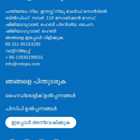
പന്ത്രണ്ടാം നില, ഈസ്റ്റ് ന്യൂ വേൾഡ് സെൻ‌ട്രൽ
ബിൽഡിംഗ്, നമ്പർ .118 സോങ്‌ഷാൻ റോഡ്,
ഷിജിയാവുവാങ്, ഹെബി പ്രവിശ്യ, ചൈന,
ഷിജിയാഹുവാങ്, ഹെബി
ഞങ്ങളെ ഇപ്പോൾ വിളിക്കുക:
86-311-85153285
വാട്ട്‌സ്ആപ്പ്:
+ 86-13930198031
info@cntopa.com
ഞങ്ങളെ പിന്തുടരുക
ഹൈഡ്രോളിക് ഉൽപ്പന്നങ്ങൾ
പിസിപി ഉൽപ്പന്നങ്ങൾ
ഇപ്പോൾ അന്വേഷിക്കുക