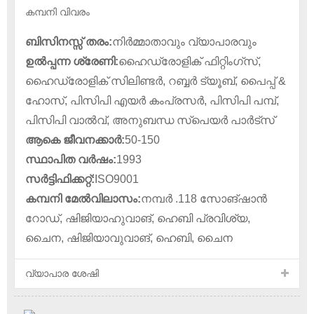
കമ്പനി വിവരം
ബിസിനസ്സ് തരം:
നിർമ്മാതാവും വ്യാപാരവും
ഉൽപ്പന്ന ശ്രേണി:
ഹൈഡ്രോളിക് ഫിറ്റിംഗ്സ്,
ഹൈഡ്രോളിക് സിലിണ്ടർ, റബ്ബർ ട്യൂബ്, പൈപ്പ് &
ഹോസ്, പിസിപി എയർ കംപ്രസർ, പിസിപി പമ്പ്,
പിസിപി വാൽവ്, അനുബന്ധ സ്പെയർ പാർട്സ്
ആകെ ജീവനക്കാർ:
50-150
സ്ഥാപിത വർഷം:
1993
സർ‌ട്ടിഫിക്കറ്റ്:
ISO9001
കമ്പനി മേൽവിലാസം:
നമ്പർ .118 സോങ്‌ഷാൻ
റോഡ്, ഷിജിയാഹുവാങ്, ഹെബി പ്രവിശ്യ,
ചൈന, ഷിജിയാവുവാങ്, ഹെബി, ചൈന
വ്യാപാര ശേഷി