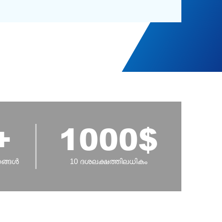
+
1000
$
നങ്ങൾ
10 ദശലക്ഷത്തിലധികം