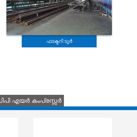
ഫാക്ടറി ടൂർ
ിപി എയർ കംപ്രസ്സർ