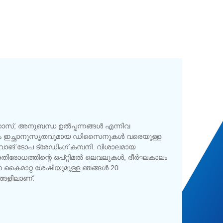
സ്, അനുബന്ധ ഉൽ‌പ്പന്നങ്ങൾ എന്നിവ
‌ണ്ണവും ഇച്ഛാനുസൃതവുമായ ഡിസൈനുകൾ‌ വരെയുള്ള
ങ്‌ ടോപ ട്രേഡിംഗ് കമ്പനി. വിശാലമായ
 പ്രതിരോധത്തിന്റെ ഒപ്റ്റിമൽ ലെവലുകൾ, ദീർഘകാലം
ന കൈമാറ്റ ശേഷിയുമുള്ള ഞങ്ങൾ 20
്ങളിലാണ്.