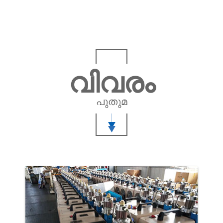
വിവരം
പുതുമ