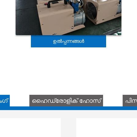
ഉൽപ്പന്നങ്ങൾ
ംഗ്
ഹൈഡ്രോളിക് ഹോസ്
പിസ