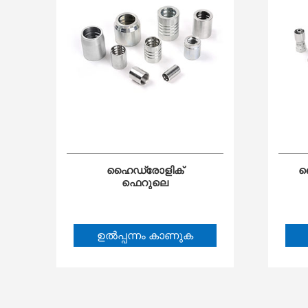
ഹൈഡ്രോളിക്
ഹ
ഫെറുലെ
ഉൽപ്പന്നം കാണുക