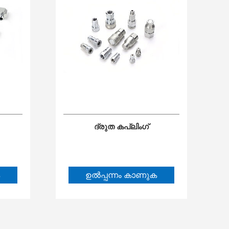
ദ്രുത കപ്ലിംഗ്
ഉൽപ്പന്നം കാണുക