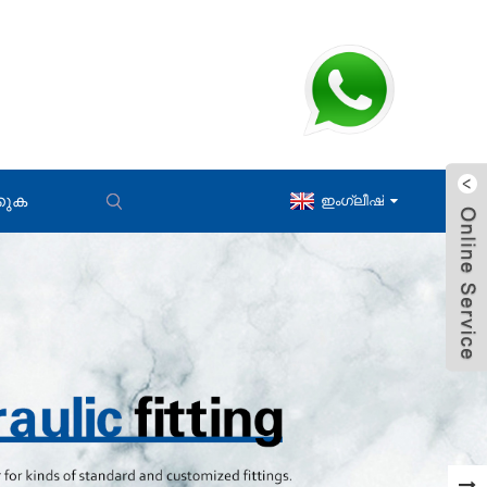
കുക
ഇംഗ്ലീഷ്