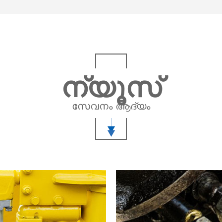
ന്യൂസ്
സേവനം ആദ്യം