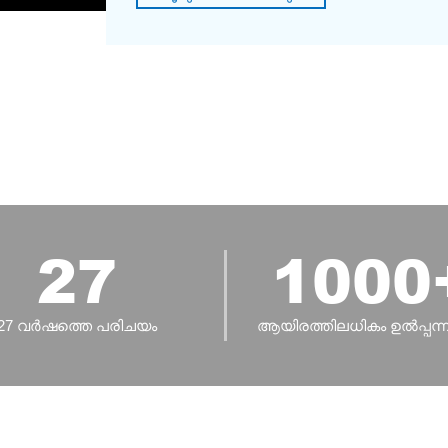
27
1000
27 വർഷത്തെ പരിചയം
ആയിരത്തിലധികം ഉൽപ്പന്