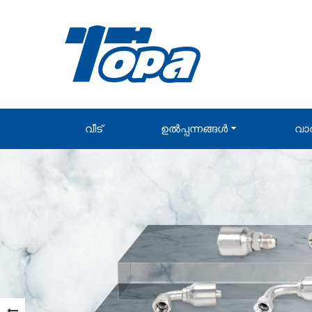
വീട്
ഉൽപ്പന്നങ്ങൾ
വാ