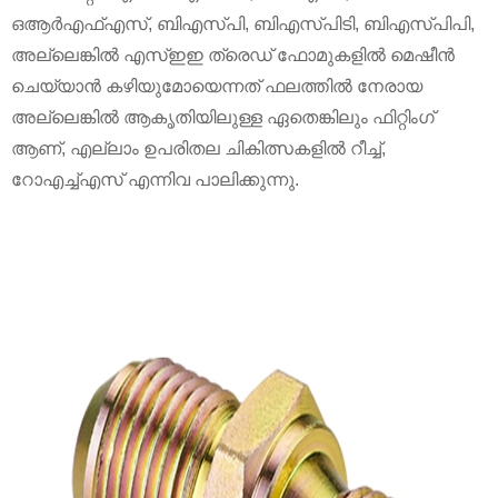
ഒ‌ആർ‌എഫ്‌എസ്, ബി‌എസ്‌പി, ബി‌എസ്‌പിടി, ബി‌എസ്‌പി‌പി,
അല്ലെങ്കിൽ എസ്‌ഇഇ ത്രെഡ് ഫോമുകളിൽ മെഷീൻ
ചെയ്യാൻ കഴിയുമോയെന്നത് ഫലത്തിൽ നേരായ
അല്ലെങ്കിൽ ആകൃതിയിലുള്ള ഏതെങ്കിലും ഫിറ്റിംഗ്
ആണ്, എല്ലാം ഉപരിതല ചികിത്സകളിൽ റീച്ച്,
റോഎച്ച്എസ് എന്നിവ പാലിക്കുന്നു.