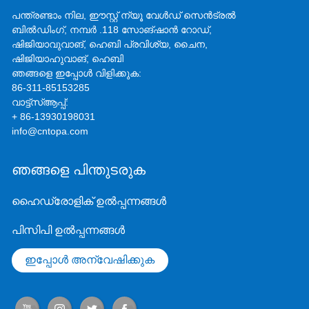
പന്ത്രണ്ടാം നില, ഈസ്റ്റ് ന്യൂ വേൾഡ് സെൻ‌ട്രൽ
ബിൽഡിംഗ്, നമ്പർ .118 സോങ്‌ഷാൻ റോഡ്,
ഷിജിയാവുവാങ്, ഹെബി പ്രവിശ്യ, ചൈന,
ഷിജിയാഹുവാങ്, ഹെബി
ഞങ്ങളെ ഇപ്പോൾ വിളിക്കുക:
86-311-85153285
വാട്ട്‌സ്ആപ്പ്:
+ 86-13930198031
info@cntopa.com
ഞങ്ങളെ പിന്തുടരുക
ഹൈഡ്രോളിക് ഉൽപ്പന്നങ്ങൾ
പിസിപി ഉൽപ്പന്നങ്ങൾ
ഇപ്പോൾ അന്വേഷിക്കുക