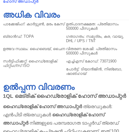
ഹോസ് അഡാപ്റ്റർ
അധിക വിവരം
പാക്കേജിംഗ്:
കാർട്ടൂൺ, മരം കേസ്
ഉത്പാദനക്ഷമത:
പ്രതിമാസം
500000 പീസുകൾ
ബ്രാൻഡ്:
TOPA
ഗതാഗതം:
സമുദ്രം, കര, വായു,
DHL / UPS / TNT
ഉത്ഭവ സ്ഥലം:
ഹൈബെയ്, ചൈന
വിതരണ ശേഷി:
പ്രതിമാസം
500000 പീസുകൾ
സർ‌ട്ടിഫിക്കറ്റ്:
ഹൈഡ്രോളിക്
എച്ച്എസ് കോഡ്:
73071900
ഫിറ്റിംഗ്സ് ISO
പോർട്ട്:
ടിയാൻജിൻ, നിങ്‌ബോ,
ഷാങ്ഹായ്
ഉൽപ്പന്ന വിവരണം
1QL മെട്രിക്
ഹൈഡ്രോളിക് ഹോസ്
അഡാപ്റ്റർ
ഹൈഡ്രോളിക്
ഹോസ് അഡാപ്റ്റർ
ത്രെഡുകൾ‌:
എൻ‌പി‌ടി ത്രെഡുകൾ‌
ഹൈഡ്രോളിക് ഹോസ്
അഡാപ്റ്റർ
നിങ്ങളുടെ പരമ്പരാഗത ടാപ്പർഡ് ത്രെഡ്
ഹൈഡ്രോളിക് കംപ്രഷൻ ഫിറ്റിംഗുകളാണ്, ഇത് 100