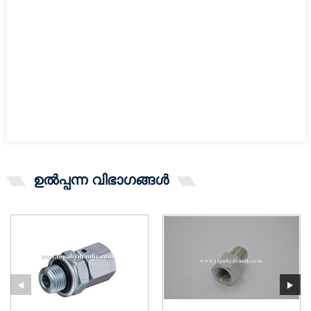
ഉൽപ്പന്ന വിഭാഗങ്ങൾ