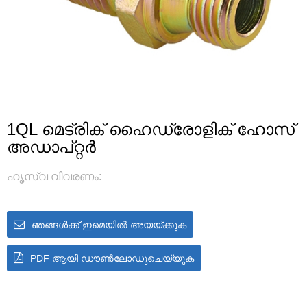
1QL മെട്രിക് ഹൈഡ്രോളിക് ഹോസ്
അഡാപ്റ്റർ
ഹൃസ്വ വിവരണം:
ഞങ്ങൾക്ക് ഇമെയിൽ അയയ്‌ക്കുക
PDF ആയി ഡൗൺലോഡുചെയ്യുക