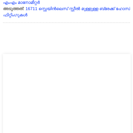
എംഎം മാനോമീറ്റർ
അടുത്തത്:
16711 സ്റ്റെയിൻ‌ലെസ് സ്റ്റീൽ മുള്ളുള്ള ബ്രേക്ക് ഹോസ്
ഫിറ്റിംഗുകൾ