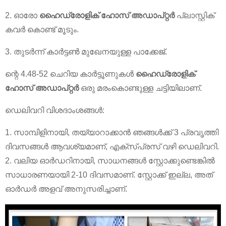
2. ഓരോ
ഹൈഡ്രോളിക് ഹോസ് അഡാപ്റ്റർ
പ്ലാസ്റ്റിക്
കവർ കൊണ്ട് മൂടും.
3. തുടർന്ന് കാർട്ടൺ മുഖേനയുള്ള പാക്കേജ്.
ന്റെ 4.48-52 ചെറിയ കാർട്ടൂണുകൾ
ഹൈഡ്രോളിക്
ഹോസ് അഡാപ്റ്റർ
ഒരു മരംകൊണ്ടുള്ള ചട്ടിയിലാണ്.
ഡെലിവറി വിശദാംശങ്ങൾ:
1. സാമ്പിളിനായി, തയ്യാറാക്കാൻ ഞങ്ങൾക്ക് 3 പ്രവൃത്തി
ദിവസങ്ങൾ ആവശ്യമാണ്, എക്സ്പ്രസ് വഴി ഡെലിവറി.
2. വലിയ ഓർ‌ഡറിനായി, സാധനങ്ങൾ‌ സ്റ്റോക്കുണ്ടെങ്കിൽ‌
സാധാരണയായി 2-10 ദിവസമാണ്. സ്റ്റോക്ക് ഇല്ല, അത്
ഓർഡർ അളവ് അനുസരിച്ചാണ്.