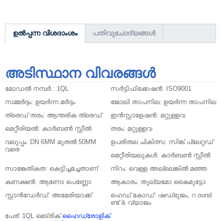
ഉൽപ്പന്ന വിശദാംശം
പതിവുചോദ്യങ്ങൾ
അടിസ്ഥാന വിവരങ്ങൾ
മോഡൽ നമ്പർ.:
1QL
സർട്ടിഫിക്കേഷൻ:
ISO9001
സമ്മർദ്ദം:
ഉയർന്ന മർദ്ദം
ജോലി താപനില:
ഉയർന്ന താപനില
ത്രെഡ് തരം:
ആന്തരിക ത്രെഡ്
ഇൻസ്റ്റാളേഷൻ:
മറ്റുള്ളവ
മെറ്റീരിയൽ:
കാർബൺ സ്റ്റീൽ
തരം:
മറ്റുള്ളവ
വലുപ്പം:
DN 6MM മുതൽ 50MM
ഉപരിതല ചികിത്സ:
സിങ്ക് പ്ലേറ്റഡ്
വരെ
മെറ്റീരിയലുകൾ:
കാർബൺ സ്റ്റീൽ
സാങ്കേതികത:
കെട്ടിച്ചമച്ചതാണ്
നിറം:
വെള്ള അല്ലെങ്കിൽ മഞ്ഞ
കണക്ഷൻ:
ആണോ പെണ്ണോ
ആകാരം:
തുല്യമോ കൈമുട്ടോ
സ്റ്റാൻഡേർഡ്:
അമേരിയാക്ക്
ഹെഡ് കോഡ്:
ഷഡ്ഭുജം, റ ound
ണ്ട് & വ്യാജം
പേര്:
1QL മെട്രിക്
ഹൈഡ്രോളിക്