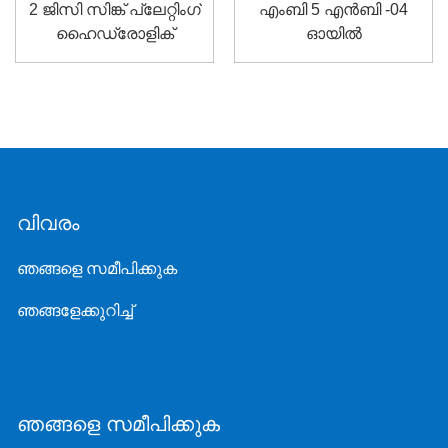
2 ജിസി സിങ്ക് പ്ലേറ്റിംഗ്
എം‌ബി 5 എൻ‌ബി -04
ഹൈഡ്രോളിക്
ഓയിൽ
കണക്റ്ററുകൾ
ഹൈഡ്രോളിക് റബ്ബർ
എഡിറ്റിംഗ്
ട്യൂബ് ഫിറ്റിംഗുകൾ
വിവരം
ഞങ്ങളെ സമീപിക്കുക
ഞങ്ങളേക്കുറിച്ച്
ഞങ്ങളെ സമീപിക്കുക