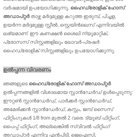
വർഷമായി ഉപയോഗിക്കുന്നു.
ഹൈഡ്രോളിക് ഹോസ്
അഡാപ്റ്റർ
താഴ്ന്ന മർദ്ദമുള്ള കറുത്ത ഇരുമ്പ്, പിച്ചള,
ഉയർന്ന മർദ്ദമുള്ള സ്റ്റീൽ, സ്റ്റെയിൻലെസ് എന്നിവയിൽ
ലഭ്യമാണ്. ഈ കണക്ഷൻ ശൈലി ന്യൂമാറ്റിക്,
പ്രോസസ് സിസ്റ്റങ്ങളിലും ലോവർ-പ്രഷർ
ഹൈഡ്രോളിക് സിസ്റ്റങ്ങളിലും ഉപയോഗിക്കുന്നു.
ഉൽപ്പന്ന വിവരണം
ഞങ്ങളുടെ
ഹൈഡ്രോളിക് ഹോസ് അഡാപ്റ്റർ
ഉൽ‌പ്പന്നങ്ങളിൽ‌ വിശാലമായ സ്റ്റാൻ‌ഡേർ‌ഡ് ഉൾ‌പ്പെടുന്നു:
ഈറ്റൺ‌ സ്റ്റാൻ‌ഡേർ‌ഡ്, പാർ‌ക്കർ‌ സ്റ്റാൻ‌ഡേർ‌ഡ്,
അമേരിക്കൻ‌ സ്റ്റാൻ‌ഡേർഡ്, കസ്റ്റം, ജമ്പ്‌ സൈസ്
ഫിറ്റിംഗുകൾ‌ 1/8 from മുതൽ‌ 2 വരെ. ട്യൂബ് ഫിറ്റിംഗ്,
പൈപ്പ് ഫിറ്റിംഗ്, അല്ലെങ്കിൽ സ്വിവൽ ഫിറ്റിംഗ്
അഡാപ്റ്റർ എന്നിവ എൻ‌പി‌ടി, ജെ‌ഐ‌സി,