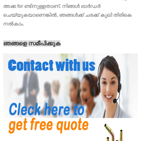
അക്ക for ണ്ടിനുള്ളതാണ്. നിങ്ങൾ ഓർഡർ
ചെയ്യുകയാണെങ്കിൽ, ഞങ്ങൾക്ക് ചരക്ക് കൂലി തിരികെ
നൽകാം.
ഞങ്ങളെ സമീപിക്കുക