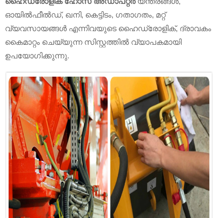
ഹൈഡ്രോളിക് ഹോസ് അഡാപ്റ്റർ
യന്ത്രങ്ങൾ,
ഓയിൽ‌ഫീൽഡ്, ഖനി, കെട്ടിടം, ഗതാഗതം, മറ്റ്
വ്യവസായങ്ങൾ എന്നിവയുടെ ഹൈഡ്രോളിക്, ദ്രാവകം
കൈമാറ്റം ചെയ്യുന്ന സിസ്റ്റത്തിൽ വ്യാപകമായി
ഉപയോഗിക്കുന്നു.