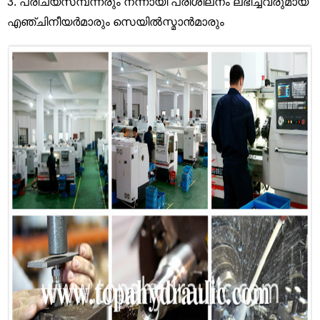
3. പരിചയസമ്പന്നരും നന്നായി പരിശീലനം ലഭിച്ചവരുമായ
എഞ്ചിനീയർമാരും സെയിൽസ്മാൻമാരും