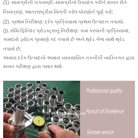
(1). સામગ્રીની ચકાસણી: સામગ્રીનો ઉપયોગ કરીને સખત રીતે
નિયંત્રણ, આંતરરાષ્ટ્રીય વિનંતી કરેલ ધોરણોને પૂર્ણ કરો;
(2). પ્રથમ નિરીક્ષણ: દરેક પ્રક્રિયામાં પ્રથમ ઉત્પાદન તપાસો.
()). સેમિ-ફિનિશ્ડ પ્રોડક્ટ્સનું નિરીક્ષણ: કામ કરવાની પ્રક્રિયામાં,
કામદારો ડ્રોઇંગ પ્રમાણે કદ તપાસે છે અને થ્રેડ ગેજ સાથે થ્રેડ
તપાસે છે;
અમારા દરેક ઉત્પાદનો અમારા વ્યવસાયિક તકનીકી વ્યક્તિગત દ્વારા
સખત પરીક્ષણ દ્વારા પસાર થશે
.