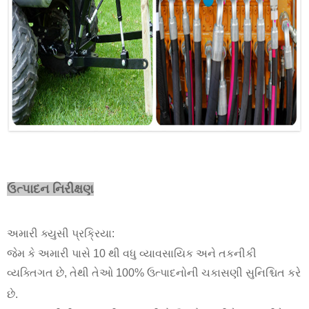
ઉત્પાદન નિરીક્ષણ
અમારી ક્યુસી પ્રક્રિયા:
જેમ કે અમારી પાસે 10 થી વધુ વ્યાવસાયિક અને તકનીકી
વ્યક્તિગત છે, તેથી તેઓ 100% ઉત્પાદનોની ચકાસણી સુનિશ્ચિત કરે
છે.