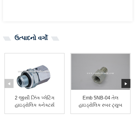
ઉત્પાદનો વર્ગો
2 જીસી ઝિંક પ્લેટિંગ
Emb 5NB-04 તેલ
હાઇડ્રોલિક કનેક્ટર્સ
હાઇડ્રોલિક રબર ટ્યુબ
ફિટિંગ
ફિટિંગ્સ