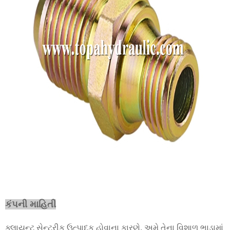
કંપની માહિતી
ક્લાયન્ટ સેન્ટ્રીક ઉત્પાદક હોવાના કારણે, અમે તેના વિશાળ ભાડામાં