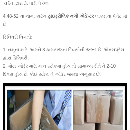
કાર્ડન દ્વારા 3. પછી પેકેજ.
4.48-52 ના નાના કાર્ટન
હાઇડ્રોલિક નળી એડેપ્ટર
લાકડાના પેલેટ માં
છે.
ડિલિવરી વિગતો:
1. નમૂના માટે, અમને 3 કામકાજના દિવસોની જરૂર છે, એક્સપ્રેસ
દ્વારા ડિલિવરી.
2. મોટા ઓર્ડર માટે, માલ સ્ટોકમાં હોય તો સામાન્ય રીતે તે 2-10
દિવસ હોય છે. કોઈ સ્ટોક, તે ઓર્ડર જથ્થા અનુસાર છે.