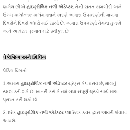
શામેલ છીએ
હાઇડ્રોલિક નળી એડેપ્ટર
. તેની સતત કામગીરી અને
ઉચ્ચ કાર્યાત્મક કાર્યક્ષમતાને કારણે અમારા ઉપકરણોની માંગમાં
દિવસેને દિવસે વધારો થઈ રહ્યો છે. અમારા ઉપકરણો તેમના હલકો
અને અવિરત પ્રભાવ માટે સ્વીકૃત છે.
પેકેજિંગ અને શિપિંગ
પેકિંગ વિગતો:
1.અમારા
હાઇડ્રોલિક નળી એડેપ્ટર
થ્રેડ્સ કેપ ધરાવે છે, માલનું
રક્ષણ કરી શકે છે, ખાતરી કરો કે તમે બધા સંપૂર્ણ થ્રેડો સાથે માલ
પ્રાપ્ત કરી શકો છો
2. દરેક
હાઇડ્રોલિક નળી એડેપ્ટર
પ્લાસ્ટિક કવર દ્વારા આવરી લેવામાં
આવશે.