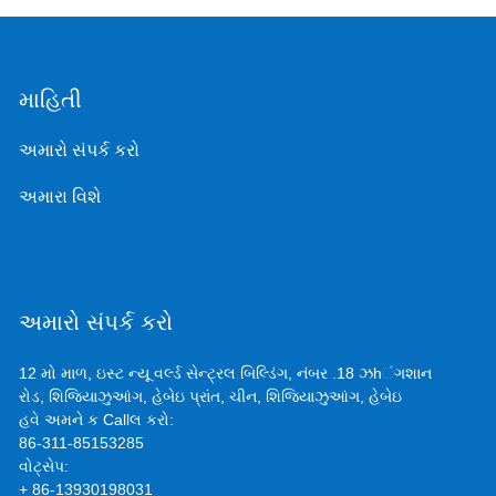
માહિતી
અમારો સંપર્ક કરો
અમારા વિશે
અમારો સંપર્ક કરો
12 મો માળ, ઇસ્ટ ન્યૂ વર્લ્ડ સેન્ટ્રલ બિલ્ડિંગ, નંબર .18 ઝhંગશાન
રોડ, શિજિયાઝુઆંગ, હેબેઇ પ્રાંત, ચીન, શિજિયાઝુઆંગ, હેબેઇ
હવે અમને ક Callલ કરો:
86-311-85153285
વોટ્સેપ:
+ 86-13930198031