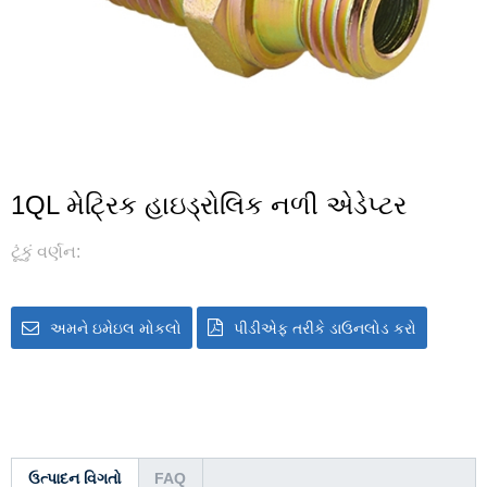
1QL મેટ્રિક હાઇડ્રોલિક નળી એડેપ્ટર
ટૂંકું વર્ણન:
અમને ઇમેઇલ મોકલો
પીડીએફ તરીકે ડાઉનલોડ કરો
ઉત્પાદન વિગતો
FAQ