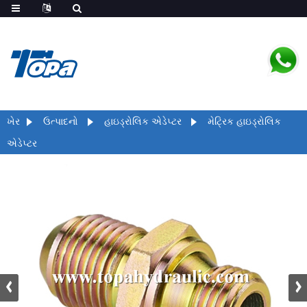
ખેર
ઉત્પાદનો
હાઇડ્રોલિક એડેપ્ટર
મેટ્રિક હાઇડ્રોલિક
એડેપ્ટર