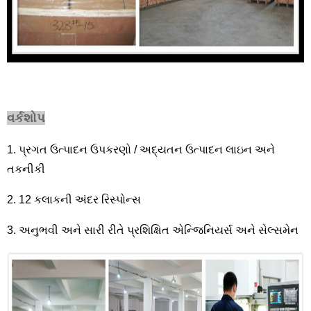
વર્કશોપ
1. પ્રગત ઉત્પાદન ઉપકરણો / અદ્યતન ઉત્પાદન લાઇન અને
તકનીકી
2. 12 કલાકની અંદર રિસ્પોન્સ
3. અનુભવી અને સારી રીતે પ્રશિક્ષિત એન્જિનિયર્સ અને સેલ્સમેન