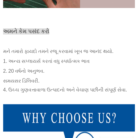
અમને કેમ પસંદ કરો
મને તમારો ફાયદો તમને રજૂ કરવામાં ખૂબ જ આનંદ થયો.
1. અન્ય સપ્લાયર્સ કરતાં વધુ સ્પર્ધાત્મક ભાવ
2. 20 વર્ષનો અનુભવ.
સમયસર ડિલિવરી.
4. ઉચ્ચ ગુણવત્તાવાળા ઉત્પાદનો અને વેચાણ પછીની સંપૂર્ણ સેવા.