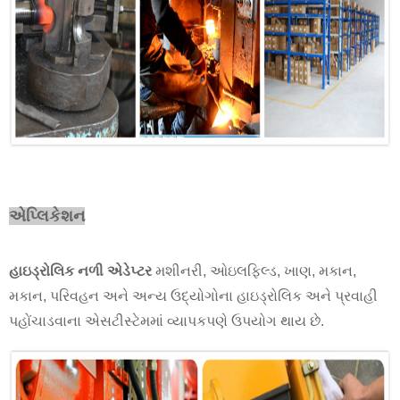
એપ્લિકેશન
હાઇડ્રોલિક નળી એડેપ્ટર
મશીનરી, ઓઇલફિલ્ડ, ખાણ, મકાન,
મકાન, પરિવહન અને અન્ય ઉદ્યોગોના હાઇડ્રોલિક અને પ્રવાહી
પહોંચાડવાના એસટીસ્ટેમમાં વ્યાપકપણે ઉપયોગ થાય છે.