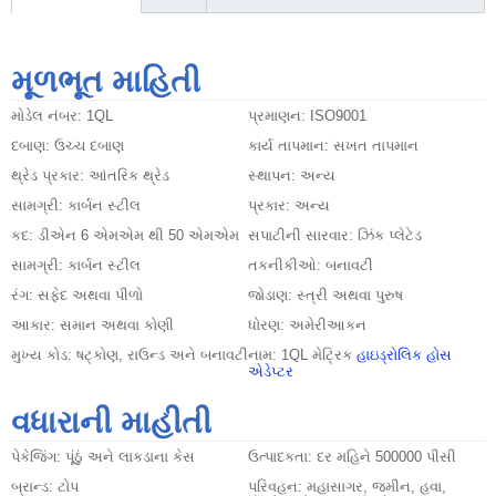
મૂળભૂત માહિતી
મોડેલ નંબર:
1QL
પ્રમાણન:
ISO9001
દબાણ:
ઉચ્ચ દબાણ
કાર્ય તાપમાન:
સખત તાપમાન
થ્રેડ પ્રકાર:
આંતરિક થ્રેડ
સ્થાપન:
અન્ય
સામગ્રી:
કાર્બન સ્ટીલ
પ્રકાર:
અન્ય
કદ:
ડીએન 6 એમએમ થી 50 એમએમ
સપાટીની સારવાર:
ઝિંક પ્લેટેડ
સામગ્રી:
કાર્બન સ્ટીલ
તકનીકીઓ:
બનાવટી
રંગ:
સફેદ અથવા પીળો
જોડાણ:
સ્ત્રી અથવા પુરુષ
આકાર:
સમાન અથવા કોણી
ધોરણ:
અમેરીઆકન
મુખ્ય કોડ:
ષટ્કોણ, રાઉન્ડ અને બનાવટી
નામ:
1QL મેટ્રિક
હાઇડ્રોલિક હોસ
એડેપ્ટર
વધારાની માહીતી
પેકેજિંગ:
પૂંઠું અને લાકડાના કેસ
ઉત્પાદકતા:
દર મહિને 500000 પીસી
બ્રાન્ડ:
ટોપ
પરિવહન:
મહાસાગર, જમીન, હવા,