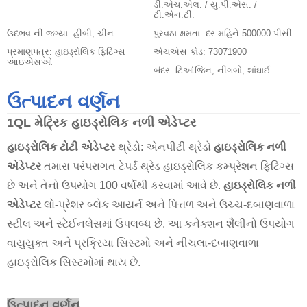
ડી.એચ.એલ. / યુ.પી.એસ. /
ટી.એન.ટી.
ઉદભવ ની જગ્યા:
હીબી, ચીન
પુરવઠા ક્ષમતા:
દર મહિને 500000 પીસી
પ્રમાણપત્ર:
હાઇડ્રોલિક ફિટિંગ્સ
એચએસ કોડ:
73071900
આઇએસઓ
બંદર:
ટિઆંજિન, નીંગબો, શાંઘાઈ
ઉત્પાદન વર્ણન
1QL મેટ્રિક
હાઇડ્રોલિક નળી
એડેપ્ટર
હાઇડ્રોલિક
ટોટી એડેપ્ટર
થ્રેડો: એનપીટી થ્રેડો
હાઇડ્રોલિક નળી
એડેપ્ટર
તમારા પરંપરાગત ટેપર્ડ થ્રેડ હાઇડ્રોલિક કમ્પ્રેશન ફિટિંગ્સ
છે અને તેનો ઉપયોગ 100 વર્ષોથી કરવામાં આવે છે.
હાઇડ્રોલિક નળી
એડેપ્ટર
લો-પ્રેશર બ્લેક આયર્ન અને પિત્તળ અને ઉચ્ચ-દબાણવાળા
સ્ટીલ અને સ્ટેઈનલેસમાં ઉપલબ્ધ છે. આ કનેક્શન શૈલીનો ઉપયોગ
વાયુયુક્ત અને પ્રક્રિયા સિસ્ટમો અને નીચલા-દબાણવાળા
હાઇડ્રોલિક સિસ્ટમોમાં થાય છે.
ઉત્પાદન વર્ણન