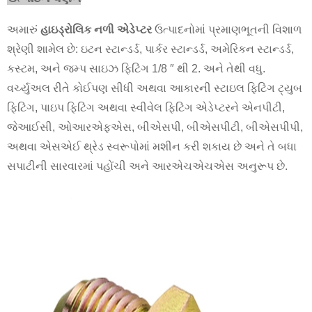
અમારું
હાઇડ્રોલિક નળી એડેપ્ટર
ઉત્પાદનોમાં પ્રમાણભૂતની વિશાળ
શ્રેણી શામેલ છે: ઇટન સ્ટાન્ડર્ડ, પાર્કર સ્ટાન્ડર્ડ, અમેરિકન સ્ટાન્ડર્ડ,
કસ્ટમ, અને જમ્પ સાઇઝ ફિટિંગ 1/8 ″ થી 2. અને તેથી વધુ.
વર્ચ્યુઅલ રીતે કોઈપણ સીધી અથવા આકારની સ્ટાઇલ ફિટિંગ ટ્યુબ
ફિટિંગ, પાઇપ ફિટિંગ અથવા સ્વીવેલ ફિટિંગ એડેપ્ટરને એનપીટી,
જેઆઈસી, ઓઆરએફએસ, બીએસપી, બીએસપીટી, બીએસપીપી,
અથવા એસએઈ થ્રેડ સ્વરૂપોમાં મશીન કરી શકાય છે અને તે બધા
સપાટીની સારવારમાં પહોંચી અને આરએચએચએસ અનુરૂપ છે.