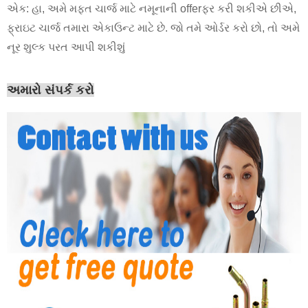
એક: હા, અમે મફત ચાર્જ માટે નમૂનાની offerફર કરી શકીએ છીએ,
ફ્રાઇટ ચાર્જ તમારા એકાઉન્ટ માટે છે. જો તમે ઓર્ડર કરો છો, તો અમે
નૂર શુલ્ક પરત આપી શકીશું
અમારો સંપર્ક કરો