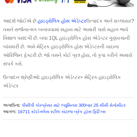
આદર્શ જોઈએ છે
હાઇડ્રોલિક હોસ એડેપ્ટર
ઉત્પાદક અને સપ્લાયર?
તમને સર્જનાત્મક બનાવવામાં સહાય માટે અમારી પાસે મહાન ભાવે
વિશાળ પસંદગી છે. બધા 1QL હાઇડ્રોલિક હોસ એડેપ્ટર ગુણવત્તાની
બાંયધરી છે. અમે મેટ્રિક હાઇડ્રોલિક હોસ એડેપ્ટરની ચાઇના
ઓરિજિન ફેક્ટરી છે. જો તમને કોઈ પ્રશ્ન હોય, તો કૃપા કરીને અમારો
સંપર્ક કરો.
ઉત્પાદન શ્રેણીઓ: હાઇડ્રોલિક એડેપ્ટર> મેટ્રિક હાઇડ્રોલિક
એડેપ્ટર
અગાઉના:
પીસીપી કોમ્પ્રેસર માટે લ્યુમિનસ 300બાર 25 મીમી મેનોમીટર
આગળ:
16711 સ્ટેઈનલેસ સ્ટીલ કાંટાળા બ્રેક હોસ ફિટિંગ્સ