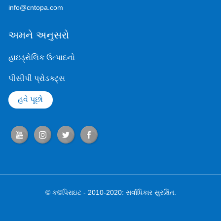
info@cntopa.com
અમને અનુસરો
હાઇડ્રોલિક ઉત્પાદનો
પીસીપી પ્રોડક્ટ્સ
હવે પૂછો
© ક©પિરાઇટ - 2010-2020: સર્વાધિકાર સુરક્ષિત.