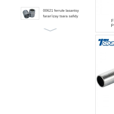
00621 ferrule lasantsy
faran'izay tsara safidy
F
P
Piara
Ny faritra komatsu ma
Ampiasa
hazaka menaka 4SP
29611 JIS Fitaovana f
antsom-by vita amin'n
y vy vita amin'ny vy
Mpamatsy fantsom-pif
andraisana fantsom-pi
fandraisana 24211
1QL metric adaptatera
fantsom-pifandraisana