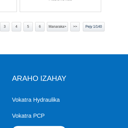
3
4
5
6
Manaraka>
>>
Pejy 1/140
ARAHO IZAHAY
Vokatra Hydraulika
Vokatra PCP