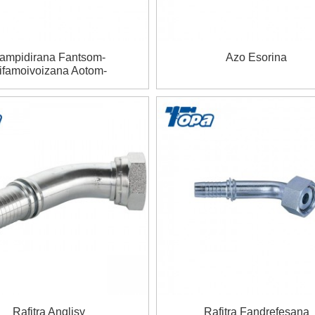
ampidirana Fantsom-
Azo Esorina
ifamoivoizana Aotom-
manidina Stainless Vy Azo
ina Azo Ampiasaina Ao An-
Trano Amidy
Rafitra Anglisy
Rafitra Fandrefesana