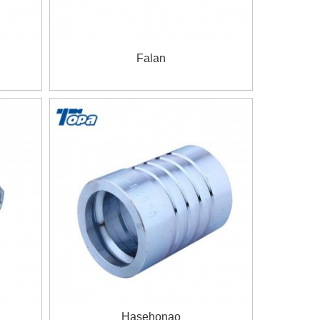
Falan
Hasehonao