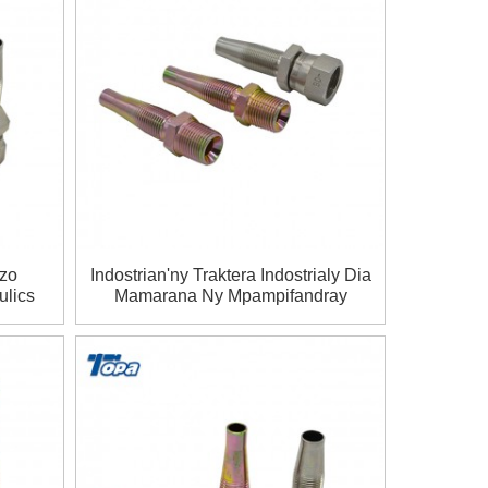
Azo
Indostrian'ny Traktera Indostrialy Dia
lics
Mamarana Ny Mpampifandray
s
Ss316 Mpamokatra Kiho