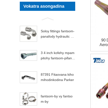
Vokatra asongadina
Soloy fittings fantsom-
panafody hydraulic m
90 
etric
Aero
3 4 inch kofehy mpam
pitohy fantsom-pifandr
aisana
87391 Fitaovana kiho
mihodinkodina Parker
fantsom-by vy fantso
m-by