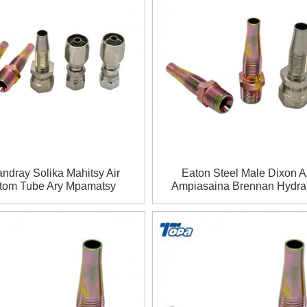
andray Solika Mahitsy Air
Eaton Steel Male Dixon 
tom Tube Ary Mpamatsy
Ampiasaina Brennan Hydrau
vana Azo Ampiasaina Azo
Ryco Pipeshose Fititng
Ampiasaina