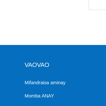
300bar tsindry fanama
fisana ny herinaratra p
cp herinaratra
VAOVAO
Mifandraisa aminay
Momba ANAY