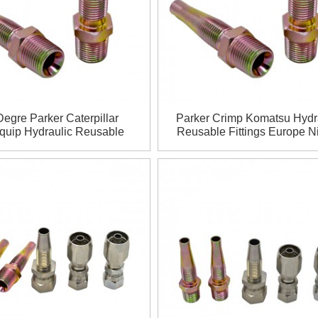
Degre Parker Caterpillar
Parker Crimp Komatsu Hydr
quip Hydraulic Reusable
Reusable Fittings Europe N
Fititngs
Coupling Karazana Ho An
Tractors