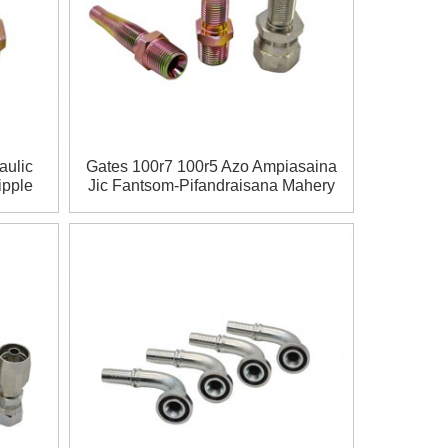
aulic
Gates 100r7 100r5 Azo Ampiasaina
ipple
Jic Fantsom-Pifandraisana Mahery
'ny
Vaika