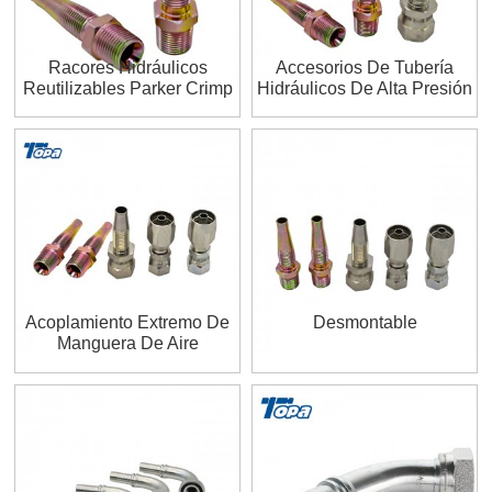
Racores Hidráulicos
Accesorios De Tubería
Reutilizables Parker Crimp
Hidráulicos De Alta Presión
Komatsu Tipos De
Reutilizables Jic De Gates
Acoplamientos De Pezón
100r7 100r5
Europeos Para Tractores
Acoplamiento Extremo De
Desmontable
Manguera De Aire
Accesorios Reutilizables De
Acero Inoxidable Home
Depot Para La Venta