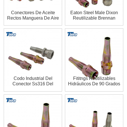
Conectores De Aceite
Eaton Steel Male Dixon
Rectos Manguera De Aire
Reutilizable Brennan
Personalizada Y
Hydraulics Ryco Pipehose
Acopladores De Accesorios
Fititngs
Reutilizables Proveedores
Codo Industrial Del
Fititngs Reutilizables
Conector Ss316 Del
Hidráulicos De 90 Grados
Conector De Los Extremos
Parker Caterpillar Aeroquip
De La Manguera Del Tractor
Fabricantes