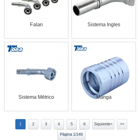
Falan
Sistema Ingles
Sistema Métrico
Manga
1
2
3
4
5
6
Siguiente>
>>
Página 1/140