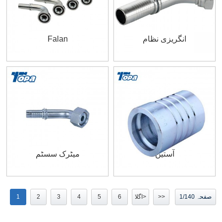
انگریزی نظام
Falan
آستین
میٹرک سسٹم
صفحہ 1/140
>>
اگلا>
6
5
4
3
2
1