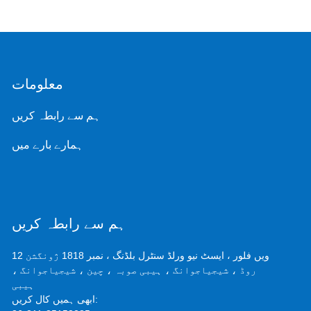
معلومات
ہم سے رابطہ کریں
ہمارے بارے میں
ہم سے رابطہ کریں
12 ویں فلور ، ایسٹ نیو ورلڈ سنٹرل بلڈنگ ، نمبر 1818 ژونگشن
روڈ ، شیجیاجوانگ ، ہیبی صوبہ ، چین ، شیجیاجوانگ ،
ہیبی
ابھی ہمیں کال کریں: