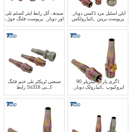
ایٹن اسٹیل مرد ڈکسن دوبارہ
سیدھے آئل رابط ایئر کسٹم نلی
پریوست برینن ہائیڈرولکس
اور دوبارہ پریوست فٹنگ جوڑے
رائکو پپوشوز فٹینگس
سپلائرز
90 ڈگری پارکر کیٹرپلر
صنعتی ٹریکٹر نلی ختم فٹنگ
ایروکیوپ ہائیڈرولک دوبارہ
رابط Ss316 کہنی
پریوست قابل فٹینگس
مینوفیکچررز