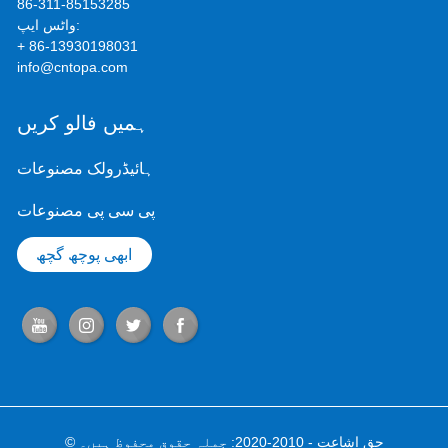
86-311-85153285
واٹس ایپ:
+ 86-13930198031
info@cntopa.com
ہمیں فالو کریں
ہائیڈرولک مصنوعات
پی سی پی مصنوعات
ابھی پوچھ گچھ
© حق اشاعت - 2010-2020: جملہ حقوق محفوظ ہیں۔