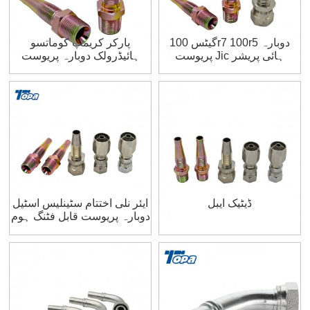
گیٹس 100r7 100r5 دوبارہ
پارکر کریمپ کوماتسو
پریوست Jic ہائی پریشر
ہائیڈرولک دوبارہ پریوست
ہائیڈرولک پائپ کی متعلقہ
فٹنگز یورپی نپپل جوڑے کی
اشیاء
قسم ٹریکٹروں کیلئے
ڈیٹیک ایبل
ایئر نلی اختتام سٹینلیس اسٹیل
دوبارہ پریوست قابل فٹنگ ہوم
ڈپو فروخت کے لئے جوڑا