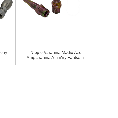
fehy
Nipple Varahina Madio Azo
Ampiarahina Amin'ny Fantsom-
Pifandraisana