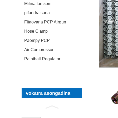
Milina fantsom-
pifandraisana
Fitaovana PCP Airgun
Hose Clamp
Paompy PCP
Air Compressor
Fit
Nametr
Paintball Regulator
Vokatra asongadina