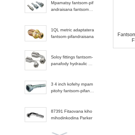
Mpamatsy fantsom-pif
andraisana fantsom-pi
fandraisana 24211
1QL metric adaptatera
Fantsom
fantsom-pifandraisana
F
Soloy fittings fantsom-
panafody hydraulic m
etric
3 4 inch kofehy mpam
pitohy fantsom-pifandr
aisana
87391 Fitaovana kiho
mihodinkodina Parker