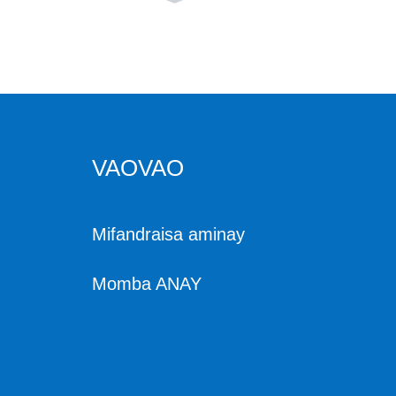
fantsom-by vy fantso
m-by
00621 ferrule lasantsy
faran'izay tsara safidy
VAOVAO
Ny faritra komatsu ma
hazaka menaka 4SP
Mifandraisa aminay
29611 JIS Fitaovana f
antsom-by vita amin'n
Momba ANAY
y vy vita amin'ny vy
300bar tsindry fanama
fisana ny herinaratra p
cp herinaratra