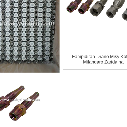
tings Zaridaina Coupler
Fampidiran-Drano Misy Ko
aka Fantsom-Pifandraisana
Mifangaro Zaridaina
Hydraulic