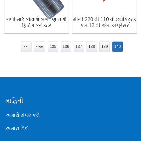
નળી માટે કાંટાળો બળતણ નળી
મીની 220 વી 110 વી ઇલેક્ટ્રિક
ફિટિંગ કનેક્ટર
કાર 12 વી એર કમ્પ્રેસર
<<
<ગત
135
136
137
138
139
140
માહિતી
અમારો સંપર્ક કરો
અમારા વિશે