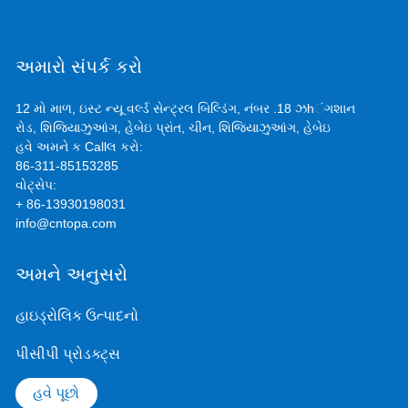
અમારો સંપર્ક કરો
12 મો માળ, ઇસ્ટ ન્યૂ વર્લ્ડ સેન્ટ્રલ બિલ્ડિંગ, નંબર .18 ઝhંગશાન
રોડ, શિજિયાઝુઆંગ, હેબેઇ પ્રાંત, ચીન, શિજિયાઝુઆંગ, હેબેઇ
હવે અમને ક Callલ કરો:
86-311-85153285
વોટ્સેપ:
+ 86-13930198031
info@cntopa.com
અમને અનુસરો
હાઇડ્રોલિક ઉત્પાદનો
પીસીપી પ્રોડક્ટ્સ
હવે પૂછો