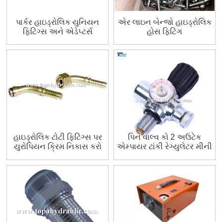
પાર્કર હાઇડ્રોલિક યુનિયન
એર લાઇન બેન્જો હાઇડ્રોલિક
ફિટિંગ્સ અને એડેપ્ટર્સ
હોસ ફિટિંગ
હાઇડ્રોલિક ટોટી ફિટિંગ્સ પર
પિન વાલ્વ કો 2 અઉટેક
યુરોપિયન ક્રિમ નિકાસ કરો
એમ્પાયર ટાંકી રેગ્યુલેટર મીની