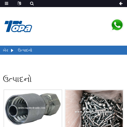
ખેર
ઉત્પાદનો
ઉત્પાદનો