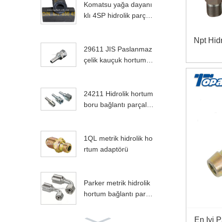
Komatsu yağa dayanı
klı 4SP hidrolik parçal
ar
Npt Hid
29611 JIS Paslanmaz
çelik kauçuk hortum b
ağlantı parçaları
24211 Hidrolik hortum
boru bağlantı parçalar
ı tedarikçileri
1QL metrik hidrolik ho
rtum adaptörü
Parker metrik hidrolik
hortum bağlantı parçal
arını değiştirin
En Iyi P