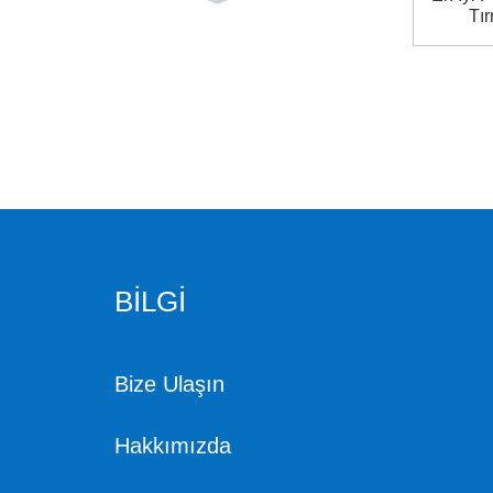
3 4 inç dişli pirinç hort
Tır
um boru bağlantıları
87391 Parker hidrolik
döner dirsek bağlantı
parçaları
paslanmaz çelik hidroli
k boru Amerikan hortu
m kelepçesi
BİLGİ
00621 en iyi seçim yü
ksek sıcaklık benzinli y
üksük
Bize Ulaşın
300bar yüksek basınçl
ı elektrikli pcp hava ko
Hakkımızda
mpresörü