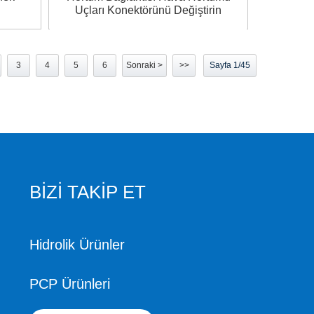
Uçları Konektörünü Değiştirin
3
4
5
6
Sonraki >
>>
Sayfa 1/45
BİZİ TAKİP ET
Hidrolik Ürünler
PCP Ürünleri