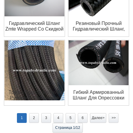
Гидравлический Шланг
Резиновый Прочный
Zmte Wrapped Со Скидкой
Гидравлический Шланг,
Италия
Трубка Гидроусилителя
Гибкий Армированный
Рулевого Управления
Шланг Для Опрессовки
Geka
Sunflex
1
2
3
4
5
6
Далее>
>>
Страница 1/12