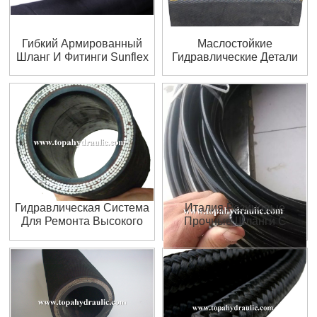
Гибкий Армированный
Маслостойкие
Шланг И Фитинги Sunflex
Гидравлические Детали
Komatsu 4SP
Гидравлическая Система
Италия Резиновые
Для Ремонта Высокого
Прочные Шланги С
Давления Manuli
Длительным Сроком
Службы