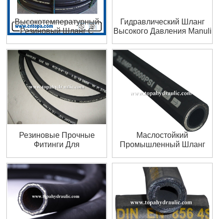
Высокотемпературный
Гидравлический Шланг
Резиновый Шланг С
Высокого Давления Manuli
Гладкой Поверхностью
С Оплеткой Из Стальной
Проволоки
Резиновые Прочные
Маслостойкий
Фитинги Для
Промышленный Шланг
Гидравлических Шлангов
Komatsu Excavator
Италия