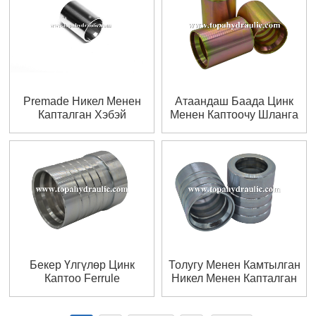
Premade Никел Менен
Атаандаш Баада Цинк
Капталган Хэбэй
Менен Каптоочу Шланга
Трубасынын Ферруласы
Кримп Феррулдар
Бекер Үлгүлөр Цинк
Толугу Менен Камтылган
Каптоо Ferrule
Никел Менен Капталган
Биргелешкен Арматура
Шланга Феррул
Арматурасы