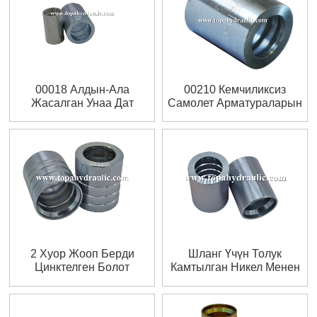
00018 Алдын-Ала
00210 Кемчиликсиз
Жасалган Унаа Дат
Самолет Арматураларын
Баспас Болоттон
Жана Феррулдарды
Жасалган Феррулдар
Алмаштырат
2 Хуор Жооп Берди
Шланг Үчүн Толук
Цинктелген Болот
Камтылган Никел Менен
Арматурасы
Каптоочу Феррул