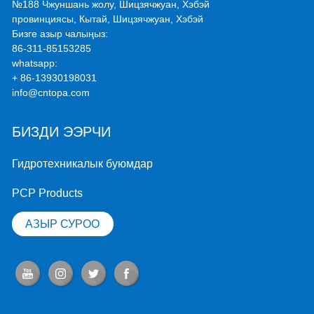
№188 Чжуншань жолу, Шицзячжуан, Хэбэй
провинциясы, Кытай, Шицзячжуан, Хэбэй
Бизге азыр чалыңыз:
86-311-85153285
whatsapp:
+ 86-13930198031
info@cntopa.com
БИЗДИ ЭЭРЧИ
Гидротехникалык буюмдар
PCP Products
АЗЫР СУРОО