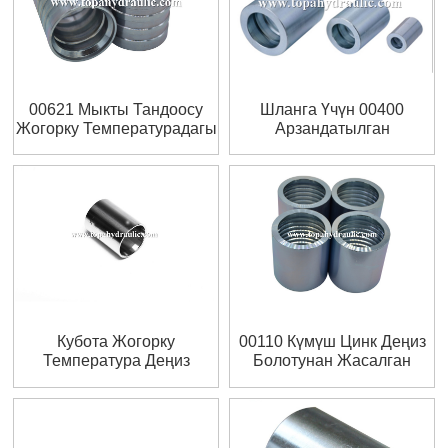
00621 Мыкты Тандоосу
Шланга Үчүн 00400
Жогорку Температурадагы
Арзандатылган
Бензин Ферруласы
Сантехникалык Тактык
Кубота Жогорку
00110 Күмүш Цинк Деңиз
Температура Деңиз
Болотунан Жасалган
Гидротехникалык
Толук Феррулдар
Шланганы Феррул