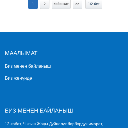
1
2
Кийинки>
>>
1/2-бет
МААЛЫМАТ
Биз менен байланыш
Биз жөнүндө
БИЗ МЕНЕН БАЙЛАНЫШ
12-кабат, Чыгыш Жаңы Дүйнөлүк борбордук имарат,