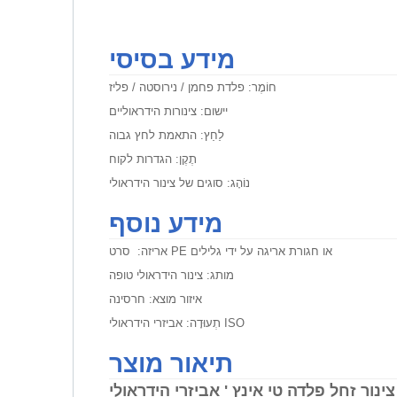
מידע בסיסי
חוֹמֶר:
פלדת פחמן / נירוסטה / פליז
יישום:
צינורות הידראוליים
לַחַץ:
התאמת לחץ גבוה
תֶקֶן:
הגדרות לקוח
נוֹהָג:
סוגים של צינור הידראולי
מידע נוסף
סרט PE או חגורת אריגה על ידי גלילים
אריזה:
מותג:
צינור הידראולי טופה
איזור מוצא:
חרסינה
אביזרי הידראולי ISO
תְעוּדָה:
תיאור מוצר
צינור זחל פלדה טי אינץ '
אביזרי הידראולי