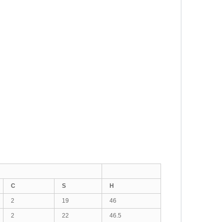
C
S
H
2
19
46
2
22
46.5