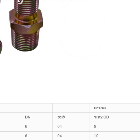
ממדים
צינור OD
לזנק
DN
6
04
8
6
04
10