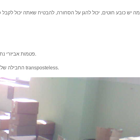
תאמה יש כובע חוטים, יכול להגן על הסחורה, להבטיח שאתה יכול לקבל
4. פטמות אביזרי נחושת קרטונים קטנים 48-52 נמצאים במשטח עץ.
5. החבילה שלנו מושלמת, להגן על אביזרי הידראולי נירוסטה ב transposteless.