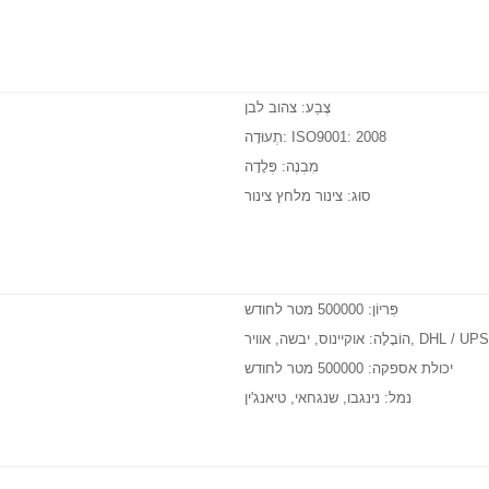
צֶבַע:
צהוב לבן
ISO9001: 2008
תְעוּדָה:
מִבְנֶה:
פְּלָדָה
סוּג:
צינור מלחץ צינור
פִּריוֹן:
500000 מטר לחודש
ה, אוויר, DHL / UPS / TNT
הוֹבָלָה:
יכולת אספקה:
500000 מטר לחודש
נמל:
נינגבו, שנגחאי, טיאנג'ין