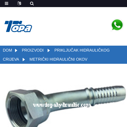
DOM
PROIZVODI
PRIKLJUČAK HIDRAULIČKOG
CRIJEVA
METRIČKI HIDRAULIČNI OKOV