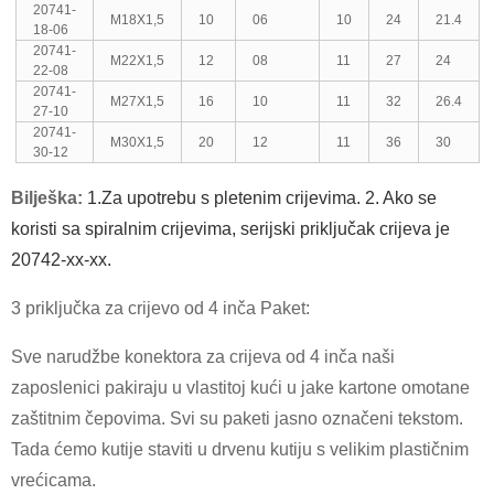
20741-
M18X1,5
10
06
10
24
21.4
18-06
20741-
M22X1,5
12
08
11
27
24
22-08
20741-
M27X1,5
16
10
11
32
26.4
27-10
20741-
M30X1,5
20
12
11
36
30
30-12
Bilješka:
1.Za upotrebu s pletenim crijevima. 2. Ako se
koristi sa spiralnim crijevima, serijski priključak crijeva je
20742-xx-xx.
3 priključka za crijevo od 4 inča Paket:
Sve narudžbe konektora za crijeva od 4 inča naši
zaposlenici pakiraju u vlastitoj kući u jake kartone omotane
zaštitnim čepovima. Svi su paketi jasno označeni tekstom.
Tada ćemo kutije staviti u drvenu kutiju s velikim plastičnim
vrećicama.