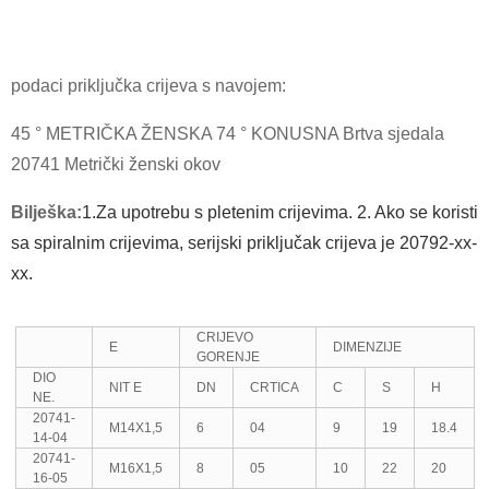
podaci priključka crijeva s navojem:
45 ° METRIČKA ŽENSKA 74 ° KONUSNA Brtva sjedala
20741 Metrički ženski okov
Bilješka:
1.Za upotrebu s pletenim crijevima. 2. Ako se koristi
sa spiralnim crijevima, serijski priključak crijeva je 20792-xx-
xx.
CRIJEVO
E
DIMENZIJE
GORENJE
DIO
NIT E
DN
CRTICA
C
S
H
NE.
20741-
M14X1,5
6
04
9
19
18.4
14-04
20741-
M16X1,5
8
05
10
22
20
16-05