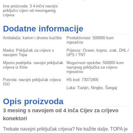
Ime proizvoda:
3 4-inčni navojni
priključci cijevi od mesinganog
crijeva
Dodatne informacije
Ambalaža:
karton i drveno kućište
Produktivnost:
500000 kom
mjesečno
Marka:
Priključak za crijevo s
Prijevoz:
Ocean, kopno, zrak, DHL /
navojem Topa
UPS / TNT
Mjesto podrijetla:
navojni priključak
Mogućnost opskrbe:
500000 kom
crijeva iz Kine
navojnog priključka za crijevo
mjesečno
Potvrda:
navojni priključak crijeva
HS kod:
73071900
ISO
Luka:
Tianjin, Ningbo, Šangaj
Opis proizvoda
3 mesing s navojem od 4 inča
Cijev za crijevo
konektori
Trebate navojni priključak crijeva? Ne tražite dalje. TOPA je