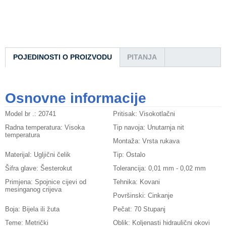
POJEDINOSTI O PROIZVODU
PITANJA
Osnovne informacije
Model br .:
20741
Pritisak:
Visokotlačni
Radna temperatura:
Visoka
Tip navoja:
Unutarnja nit
temperatura
Montaža:
Vrsta rukava
Materijal:
Ugljični čelik
Tip:
Ostalo
Šifra glave:
Šesterokut
Tolerancija:
0,01 mm - 0,02 mm
Primjena:
Spojnice cijevi od
Tehnika:
Kovani
mesinganog crijeva
Površinski:
Cinkanje
Boja:
Bijela ili žuta
Pečat:
70 Stupanj
Teme:
Metrički
Oblik:
Koljenasti hidraulični okovi