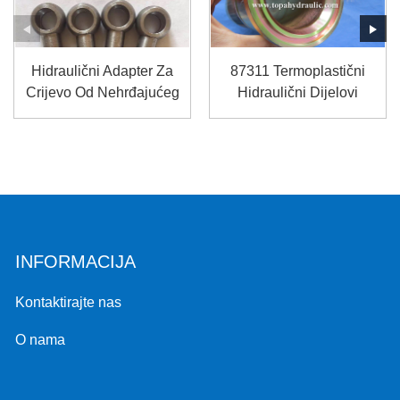
Hidraulični Adapter Za
87311 Termoplastični
Crijevo Od Nehrđajućeg
Hidraulični Dijelovi
Čelika Banjo ...
Duffield Crimp
INFORMACIJA
Kontaktirajte nas
O nama