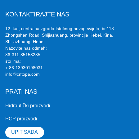
KONTAKTIRAJTE NAS
12. kat, centralna zgrada Istočnog novog svijeta, br.118
Zhongshan Road, Shijiazhuang, provincija Hebei, Kina,
Shijiazhuang, Hebei
Nazovite nas odmah:
86-311-85153285
što ima:
+ 86-13930198031
info@cntopa.com
PRATI NAS
Hidraulički proizvodi
PCP proizvodi
UPIT SADA