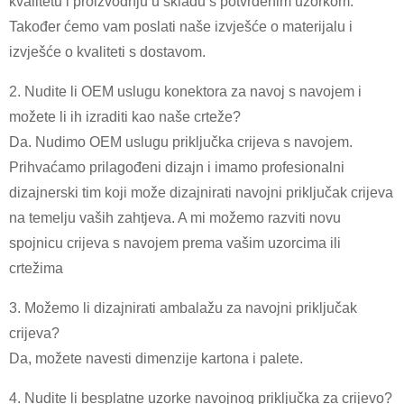
kvalitetu i proizvodnju u skladu s potvrđenim uzorkom.
Također ćemo vam poslati naše izvješće o materijalu i
izvješće o kvaliteti s dostavom.
2. Nudite li OEM uslugu konektora za navoj s navojem i
možete li ih izraditi kao naše crteže?
Da. Nudimo OEM uslugu priključka crijeva s navojem.
Prihvaćamo prilagođeni dizajn i imamo profesionalni
dizajnerski tim koji može dizajnirati navojni priključak crijeva
na temelju vaših zahtjeva. A mi možemo razviti novu
spojnicu crijeva s navojem prema vašim uzorcima ili
crtežima
3. Možemo li dizajnirati ambalažu za navojni priključak
crijeva?
Da, možete navesti dimenzije kartona i palete.
4. Nudite li besplatne uzorke navojnog priključka za crijevo?