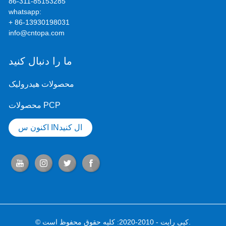
86-311-85153285
whatsapp:
+ 86-13930198031
info@cntopa.com
ما را دنبال کنید
محصولات هیدرولیک
محصولات PCP
اکنون س INال کنید
© کپی رایت - 2010-2020: کلیه حقوق محفوظ است.