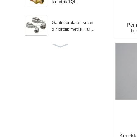
k metrik 1QL
Ganti peralatan selan
Pema
g hidrolik metrik Parke
Te
r
3 konektor pipa selan
g kuningan berulir 4 in
ci
87391 Perlengkapan s
iku putar hidrolik Park
er
pipa hidrolik stainless
steel penjepit selang A
merika
00621 pilihan apik ben
Konekto