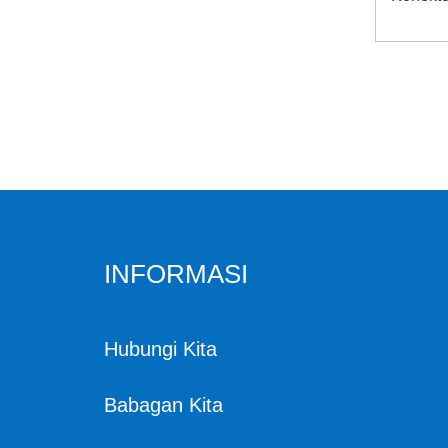
sin ferrule
300bar kompresor ud
ara pcp listrik tekanan
dhuwur
INFORMASI
Hubungi Kita
Babagan Kita