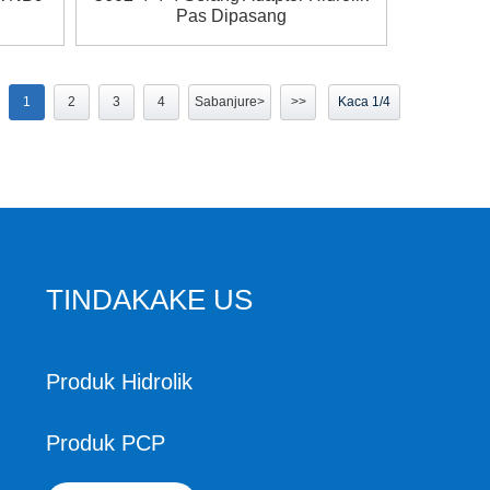
Pas Dipasang
1
2
3
4
Sabanjure>
>>
Kaca 1/4
TINDAKAKE US
Produk Hidrolik
Produk PCP