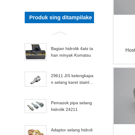
Produk sing ditampilake
Bagian hidrolik 4ats ta
Hos
han minyak Komatsu
29611 JIS kelengkapa
n selang karet stainles
s steel
Pemasok pipa selang
hidrolik 24211
Adaptor selang hidroli