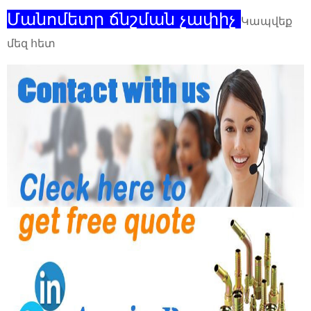
Մանոմետր ճնշման չափիչ
Կապվեք
մեզ հետ