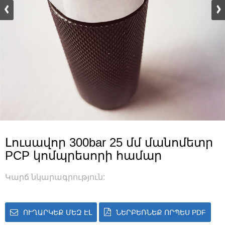
Լուսավոր 300bar 25 մմ մանոմետր
PCP կոմպրեսորի համար
Կարճ նկարագրություն:
ՈՒՂԱՐԿԵՔ ՄԵԶ ԷԼ
ՆԵՐԲԵՌՆԵՔ ՈՐՊԵՍ PDF