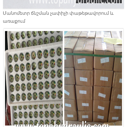
Մանոմետր ճնշման չափիչի փաթեթավորում և
առաքում