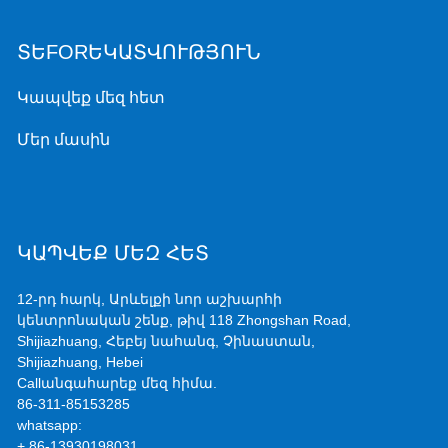
ՏԵFORԵԿԱՏՎՈՒԹՅՈՒՆ
Կապվեք մեզ հետ
Մեր մասին
ԿԱՊՎԵՔ ՄԵԶ ՀԵՏ
12-րդ հարկ, Արևելքի նոր աշխարհի
կենտրոնական շենք, թիվ 118 Zhongshan Road,
Shijiazhuang, Հեբեյ նահանգ, Չինաստան,
Shijiazhuang, Hebei
Callանգահարեք մեզ հիմա.
86-311-85153285
whatsapp:
+ 86-13930198031