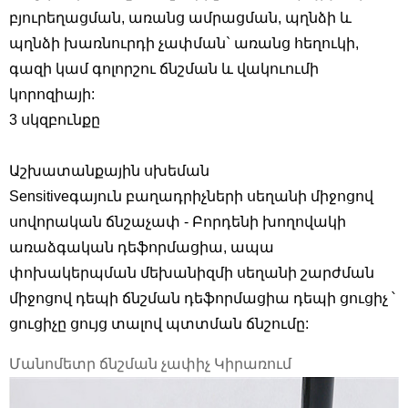
բյուրեղացման, առանց ամրացման, պղնձի և
պղնձի խառնուրդի չափման` առանց հեղուկի,
գազի կամ գոլորշու ճնշման և վակուումի
կորոզիայի:
3 սկզբունքը
Աշխատանքային սխեման
Sensitiveգայուն բաղադրիչների սեղանի միջոցով
սովորական ճնշաչափ - Բորդենի խողովակի
առաձգական դեֆորմացիա, ապա
փոխակերպման մեխանիզմի սեղանի շարժման
միջոցով դեպի ճնշման դեֆորմացիա դեպի ցուցիչ ՝
ցուցիչը ցույց տալով պտտման ճնշումը:
Մանոմետր ճնշման չափիչ Կիրառում