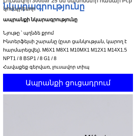
Լուսավոր 300bar 25 մմ մանոմետր համար
Pcp
նկարագրությունը
կոմպրեսոր
ապրանքի նկարագրությունը
Նյութը ՝ պղնձե քրոմ
Ինտերֆեյսի շարանը (ըստ ցանկության, կարող է
հարմարեցվել). M6X1 M8X1 M10MX1 M12X1 M14X1.5
NPT1 / 8 BSP1 / 8 G1 / 8
Հավաքեք գերվառ, լուսավոր տիպ
Ապրանքի ցուցադրում