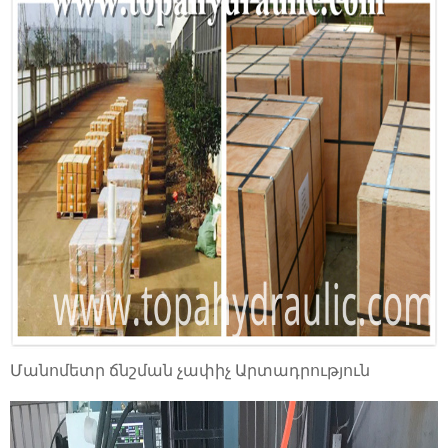
Մանոմետր ճնշման չափիչ Արտադրություն