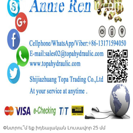
Փնտրու՞մ եք իդեալական Լուսավոր 25 մմ