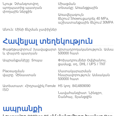
Նյութ:
Չժանգոտվող
Միացման
պողպատից պատյան
տեսակը:
Առանցքային
փողային ներքին
Առավելագույն
ճնշում
Showուցադրել 40 MPa,
աշխատանքային ճնշում 30MPA
Անուն:
Մինի ճնշման չափիչներ
Հավելյալ տեղեկություն
Փաթեթավորում:
խավաքարտ
Արտադրողականություն.
Ամսա
և փայտե պատյան
500000 հատ
Ապրանքանիշը:
Տոպա
Փոխադրումներ
Օվկիանոս,
ցամաք, օդ, DHL / UPS / TNT
Placeագման
Մատակարարման
վայրը.
Չինաստան
հնարավորություն:
Ամսական
500000 հատ
Ատեստատ:
Հիդրավլիկ Ferrule
HS կոդ:
8414809090
ISO
Նավահանգիստ:
Նինգբո,
Շանհայ, Տյանցզին
ապրանքի