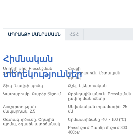
ԱՊՐԱՆՔԻ ՄԱՆՐԱՄԱՍՆ
ՀՏՀ
Հիմնական
Մոդելի թիվ.
Pressնշման
Հոսքի
տեղեկություններ
չափիչներ
արագություն.
Մշտական ​​
պոմպ
Տիպ:
Նավթի պոմպ
Քշել:
Էլեկտրական
Կատարումը:
Բարձր ճնշում
Բրենդային անուն:
Pressնշման
չափիչ մանոմետր
Accշգրտության
Անվանական տրամագիծ:
25
մակարդակ.
2.5
մմ
Օգտագործումը:
Օդային
Երմաստիճանը
-40 ~ 100 (℃)
պոմպ, օդային ատրճանակ
Pressնշում
Բարձր ճնշում 300-
400bar