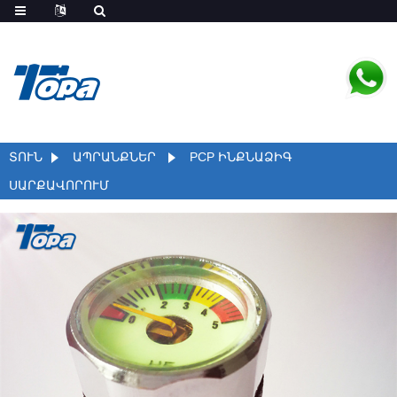
ՏՈՒՆ
ԱՊՐԱՆՔՆԵՐ
PCP ԻՆՔՆԱՁԻԳ
ՍԱՐՔԱՎՈՐՈՒՄ