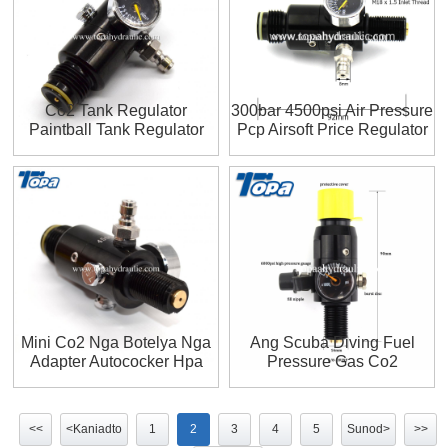
Co2 Tank Regulator
300bar 4500psi Air Pressure
Paintball Tank Regulator
Pcp Airsoft Price Regulator
Nga Autococker
Mini Co2 Nga Botelya Nga
Ang Scuba Diving Fuel
Adapter Autococker Hpa
Pressure Gas Co2
Nga Pintal Nga Pagbolbol
Regulator
<<
<Kaniadto
1
2
3
4
5
Sunod>
>>