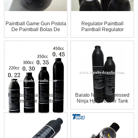
Paintball Game Gun Pistola
Regulator Paintball
De Paintball Bolas De
Paintball Regulator
Paintball Kagamitan Nga
Pusil
Paintball Nga Armas Nga
Barato Nga Compressed
Campo De Paintball
Ninja Hpa Co2 Air Tank
Mahimo’g Mahimo Ang Mga
Taghimo Og Paintball