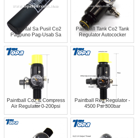
Pagpintal Sa Pusil Co2
Paintball Tank Co2 Tank
Pagpuno Pag-Usab Sa
Regulator Autococker
Barato Nga Mga
Regulator
Compressed Air Tank
Paintball Co2 & Compress
Paintball Reg Regulator -
Air Regulator 0-200psi
4500 Psi 300bar