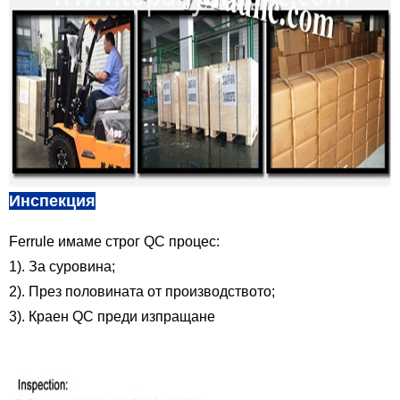
Инспекция
Ferrule
имаме строг QC процес:
1). За суровина;
2). През половината от производството;
3). Краен QC преди изпращане