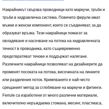
Накрайникът свързва проводници като маркучи, тръби и
тръби в хидравлична система. Повечето ферули имат
мъжки и женски компонент, които се съединяват, за да
образуват връзка. Тези накрайници помагат за
овладяване и насочване на потока на хидравличната
течност в проводника, като същевременно
предотвратяват течове и поддържат налягане.
Различните накрайници позволяват на дизайнерите да
променят посоката на потока, височината на линиите
или разделения поток. Кримпването е най-често
срещаният метод за сглобяване на маркучи и фитинги.
Ferrule са изработени от много различни материали,
включително неръждаема стомана, месинг, пластмаса,