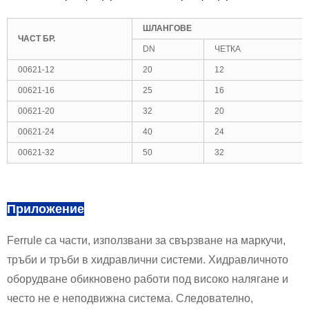
ШЛАНГОВЕ
ЧАСТ БР.
DN
ЧЕТКА
00621-12
20
12
00621-16
25
16
00621-20
32
20
00621-24
40
24
00621-32
50
32
Приложение
Ferrule са части, използвани за свързване на маркучи,
тръби и тръби в хидравлични системи. Хидравличното
оборудване обикновено работи под високо налягане и
често не е неподвижна система. Следователно,