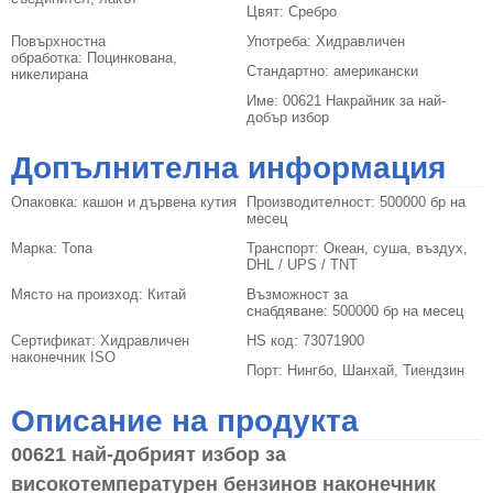
Цвят:
Сребро
Повърхностна
Употреба:
Хидравличен
обработка:
Поцинкована,
Стандартно:
американски
никелирана
Име:
00621 Накрайник за най-
добър избор
Допълнителна информация
Опаковка:
кашон и дървена кутия
Производителност:
500000 бр на
месец
Марка:
Топа
Транспорт:
Океан, суша, въздух,
DHL / UPS / TNT
Място на произход:
Китай
Възможност за
снабдяване:
500000 бр на месец
Сертификат:
Хидравличен
HS код:
73071900
наконечник ISO
Порт:
Нингбо, Шанхай, Тиендзин
Описание на продукта
00621 най-добрият избор за
високотемпературен бензинов наконечник