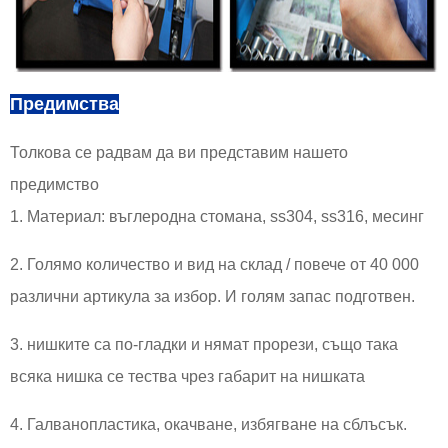
Предимства
Толкова се радвам да ви представим нашето
предимство
1. Материал: въглеродна стомана, ss304, ss316, месинг
2. Голямо количество и вид на склад / повече от 40 000
различни артикула за избор. И голям запас подготвен.
3. нишките са по-гладки и нямат прорези, също така
всяка нишка се тества чрез габарит на нишката
4. Галванопластика, окачване, избягване на сблъсък.