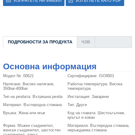
ИЗПРАТЕТЕ НИ ИМЕЙЛ
ИЗТЕГЛЕТЕ КАТО PDF
ПОДРОБНОСТИ ЗА ПРОДУКТА
ЧЗВ
Основна информация
Модел №:
00621
Сертифициране:
ISO9001
Налягане:
Високо налягане,
Работна температура:
Висока
350bar-400bar
температура
Тип на резбата:
Вътрешна резба
Инсталация:
Заварени
Материал:
Въглеродна стомана
Тип:
Други
Връзка:
Жена или мъж
Код на главата:
Шестоъгълник,
кръгъл и кован
Форма:
Мъжки съединител,
Материали:
Въглеродна стомана,
женски съединител, шестостен
неръждаема стомана
съединител, лакът