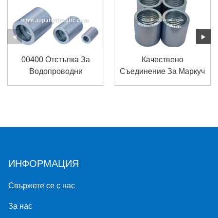
00400 Отстъпка За
Качествено
Водопроводни
Съединение За Маркуч
Прецизни Накрайници
Parker На Topa
За Маркуч
ИНФОРМАЦИЯ
Свържете се с нас
За нас