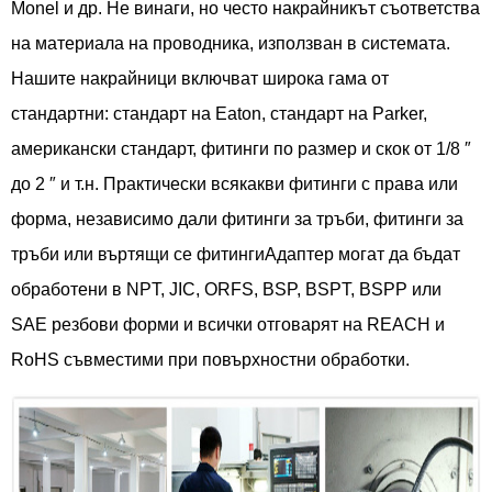
Monel и др. Не винаги, но често накрайникът съответства
на материала на проводника, използван в системата.
Нашите накрайници включват широка гама от
стандартни: стандарт на Eaton, стандарт на Parker,
американски стандарт, фитинги по размер и скок от 1/8 ″
до 2 ″ и т.н. Практически всякакви фитинги с права или
форма, независимо дали фитинги за тръби, фитинги за
тръби или въртящи се фитинги
Адаптер
могат да бъдат
обработени в NPT, JIC, ORFS, BSP, BSPT, BSPP или
SAE резбови форми и всички отговарят на REACH и
RoHS съвместими при повърхностни обработки.